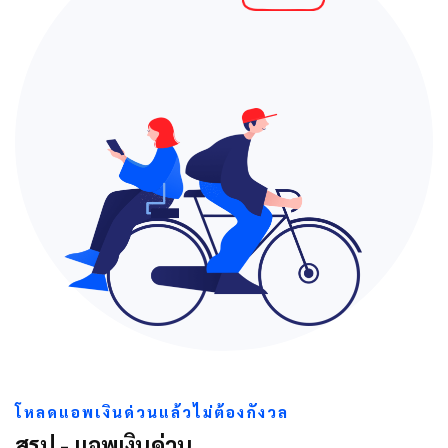
โหลดแอพเงินด่วนแล้วไม่ต้องกังวล
สรุป - แอพเงินด่วน