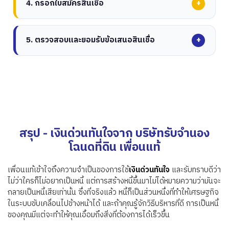
ได้และภาระผูกพันทางการเงินของคุณ นี่เป็นสิ่งสำคัญในการ
+
4. กรอกใบสมัครสินเชื่อ
เฉพาะ ตรวจสอบให้แน่ใจว่าคุณมีคุณสมบัติตรงตามข้อกำหนด
หลักฐานรายได้ (เช่น ต้นขั้วการจ่ายเงิน) บัตรประจำตัว และใบ
หลีกเลี่ยงการกู้ยืมมากเกินไปและให้แน่ใจว่าคุณสามารถชำระ
เหล่านี้ เช่น คะแนนเครดิต ระดับรายได้ และสถานะการจ้างงาน
แจ้งยอดธนาคาร
คืนเงินกู้ได้อย่างสะดวกสบาย
การตรวจสอบประวัติเครดิต:
เตรียมพร้อมให้ผู้ให้กู้ตรวจ
กรอกแบบฟอร์มใบสมัคร:
ให้ข้อมูลที่ถูกต้องและครบถ้วนใน
+
5. ตรวจสอบและยอมรับข้อเสนอสินเชื่อ
สอบประวัติเครดิตของคุณ การรู้คะแนนเครดิตของคุณล่วง
แบบฟอร์มการสมัครสินเชื่อ ความไม่ถูกต้องอาจนำไปสู่ความ
หน้าสามารถช่วยกำหนดความคาดหวังที่เป็นจริงได้
ล่าช้าหรือการปฏิเสธ
ส่งเอกสารที่จำเป็น:
แนบเอกสารที่จำเป็นทั้งหมดพร้อมกับใบ
ทำความเข้าใจข้อกำหนด:
อ่านข้อตกลงเงินกู้อย่างละเอียด
สมัครของคุณ ใบสมัครออนไลน์มักจะอนุญาตให้คุณอัพโหลด
โดยเน้นที่อัตราดอกเบี้ย กำหนดการชำระคืน และค่าธรรมเนียม
สำเนาดิจิทัลได้
ใดๆ
ยอมรับเงินกู้:
หากคุณยอมรับเงื่อนไข ให้ยอมรับข้อเสนอเงินกู้
โดยปกติแล้วเงินจะเบิกจ่ายอย่างรวดเร็ว บางครั้งภายใน 24
ชั่วโมง
สรุป - เงินด่วนทันใจจาก บริษัทรับจํานอง
โฉนดที่ดิน เพื่อนแท้
เพื่อนแท้เข้าใจถึงความจำเป็นของการใช้
เงินด่วนทันใจ
และรับทราบดีว่า
ไม่ว่าใครก็ไม่อยากเป็นหนี้ แต่การสร้างหนี้ขึ้นมาไม่ได้หมายความว่ามันจะ
กลายเป็นหนี้เสียเท่านั้น ซึ่งที่จริงแล้ว หนี้ก็เป็นส่วนหนึ่งที่ทำให้เศรษฐกิจ
ในระบบขับเคลื่อนไปข้างหน้าได้ และถ้าคุณรู้จักวิธีบริหารที่ดี การเป็นหนี้
ของคุณมีแต่จะทำให้คุณเอื้อมถึงสิ่งที่ต้องการได้เร็วขึ้น