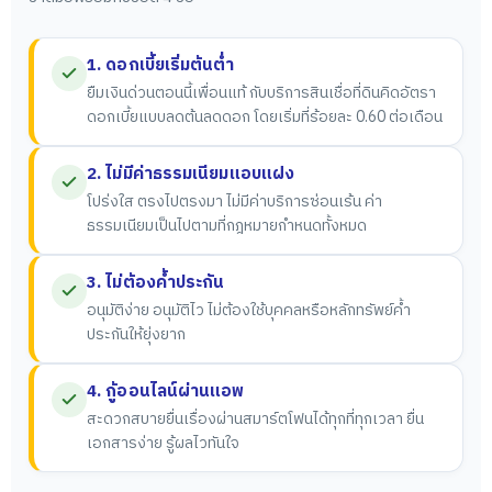
1. ดอกเบี้ยเริ่มต้นต่ำ
ยืมเงินด่วนตอนนี้เพื่อนแท้ กับบริการสินเชื่อที่ดินคิดอัตรา
ดอกเบี้ยแบบลดต้นลดดอก โดยเริ่มที่ร้อยละ 0.60 ต่อเดือน
2. ไม่มีค่าธรรมเนียมแอบแฝง
โปร่งใส ตรงไปตรงมา ไม่มีค่าบริการซ่อนเร้น ค่า
ธรรมเนียมเป็นไปตามที่กฎหมายกำหนดทั้งหมด
3. ไม่ต้องค้ำประกัน
อนุมัติง่าย อนุมัติไว ไม่ต้องใช้บุคคลหรือหลักทรัพย์ค้ำ
ประกันให้ยุ่งยาก
4. กู้ออนไลน์ผ่านแอพ
สะดวกสบายยื่นเรื่องผ่านสมาร์ตโฟนได้ทุกที่ทุกเวลา ยื่น
เอกสารง่าย รู้ผลไวทันใจ