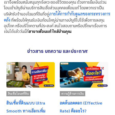
เราจึงพร้อมสนับสนุนทุกจังหวะของชีวิตของคุณ ด้วยการยืมเงินด่วน
โอนเข้าบัญชีผ่านบริการสินเชื่อส่วนบุคคลเพื่อนแท้
โดยพวกเราเป็น
บริษัทรับจํานองโฉนดที่ดินที่อยู่
ภายใต้การกำกับดูแลของกระทรวงการ
คลัง
ที่พร้อมให้คุณรับเงินก้อนใหญ่ผ่านทางบัญชีไปใช้เพื่อการลงทุน
อุปโภค หรือบริโภคตามที่ประสงค์ สนใจสอบถามหรือปรึกษาเรื่องการ
เงินได้แล้ววันนี้ที่
สาขาเพื่อนแท้ ใกล้บ้านคุณ
ข่าวสาร บทความ และประกาศ
สินเชื่อโฉนดที่ดิน
ความรู้ด้านการเงิน
สินเชื่อที่ดินแบบ Ultra
ลดต้นลดดอก (Effective
Smooth ทางเลือกเพิ่ม
Rate) คืออะไร?