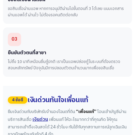
ขอสินเชื่อผ่านแอพ หากการอนุมัติผ่านไปขั้นตอนที่ 3 ได้เลย แนบเอกสาร
ผ่านแอพได้ ผ่านไว ไม่ต้องรอคนติดต่อกลับ
03
ยืนยันตัวตนที่สาขา
ไม่ถึง 10 นาทีเหมือนยื่นกู้ปกติ เราเป็นแอพปล่อยกู้ในระบบที่ต้องตรวจ
สอบหลักทรัพย์ ปัจจุบันมีการปลอมตัวตนจำนวนมากเพื่อขอสินเชื่อ
เงินด่วนทันใจเพื่อนแท้
4 ข้อดี
ยืมเงินด่วนกับบริษัทรับจำนองโฉนดที่ดิน
“เพื่อนแท้”
โอนเข้าบัญชีผ่าน
เงินด่วน
บริการสินเชื่อ
เพื่อนแท้ ให้อะไรมากกว่าที่คุณคิด ให้คุณ
สามารถเข้าถึงเงินสดได้ 24 ชั่วโมง ทันใช้กับทุกสถานการณ์ฉุกเฉินเงิน
ขาดมือพร้อมกับข้อดี 4 ข้อ