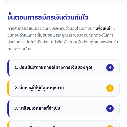
ขั้นตอนการสมัครเงินด่วนทันใจ
การสมัครขอสินเชื่อด่วนกับบริษัทรับจำนองโฉนดที่ดิน
“เพื่อนแท้”
มี
ขั้นตอนดำเนินการที่ไม่ซับซ้อนหากคุณทราบขั้นตอนที่ถูกต้องในการ
ดำเนินการ ต่อไปนี้เป็นคำแนะนำทีละขั้นตอนเพื่อช่วยคุณในการผ่านขั้น
ตอนการสมัคร
+
1. ประเมินสถานการณ์ทางการเงินของคุณ
ยืมเงินด่วนตอนนี้เพื่อนแท้ กับบริการสินเชื่อที่ดินคิดอัตรา
+
2. ค้นหาผู้ให้กู้ที่ถูกกฎหมาย
ดอกเบี้ยแบบลดต้นลดดอก โดยเริ่มที่ร้อยละ 0.60 ต่อเดือน
เข้าใจความต้องการของคุณ:
กำหนดจำนวนเงินที่คุณต้องกู้
เปรียบเทียบตัวเลือก:
ดูผู้ให้กู้ต่างๆ รวมถึงธนาคาร สหภาพ
+
3. เตรียมเอกสารที่จำเป็น
ยืมและสิ่งที่คุณต้องการ ซึ่งจะช่วยในการเลือกประเภทสินเชื่อ
เครดิต และผู้ให้กู้ออนไลน์ เปรียบเทียบอัตราดอกเบี้ย ค่า
ด่วนที่เหมาะสม
ธรรมเนียม เงื่อนไขเงินกู้ และบทวิจารณ์ของลูกค้า
ประเมินความสามารถของคุณในการชำระคืน:
พิจารณาราย
ตรวจสอบข้อกำหนดคุณสมบัติ:
ผู้ให้กู้แต่ละรายมีเกณฑ์
รวบรวมเอกสารทางการเงิน:
เอกสารที่จำเป็นโดยทั่วไป ได้แก่