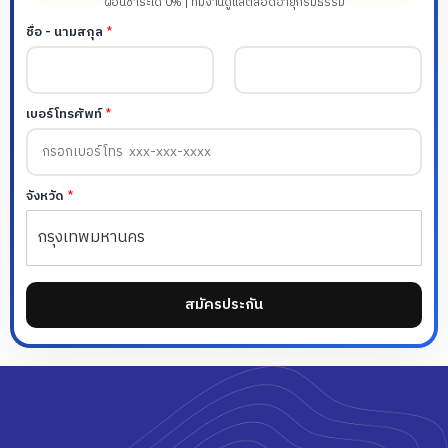
ผ่อนชำระได้ 0% | ทีมงานดูแลตลอดอายุกรมธรรม์
ชื่อ - นามสกุล
*
F
L
เบอร์โทรศัพท์
*
i
a
r
s
s
t
t
*
จังหวัด
*
จั
ง
ห
วั
ด
จั
สมัครประกัน
ง
ห
วั
ด