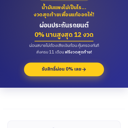
น้ำมันแพงไม่เป็นไร...
งวดสุดท้ายเพื่อนแท้ออกให้!
ผ่อนประกันรถยนต์
0% นานสูงสุด 12 งวด
ผ่อนสบายไม่ต้องเสียเงินก้อน คุ้มครองทันที
ส่งครบ 11 เดือน
ฟรีงวดสุดท้าย!
รับสิทธิ์ผ่อน 0% เลย