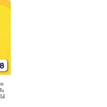
าย
พัน
ได้