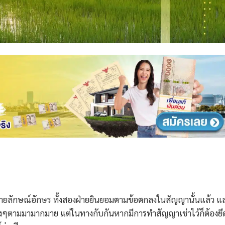
นลายลักษณ์อักษร ทั้งสองฝ่ายยินยอมตามข้อตกลงในสัญญานั้นแล้ว แ
างๆตามมามากมาย แต่ในทางกับกันหากมีการทำสัญญาเช่าไว้ก็ต้องยึ