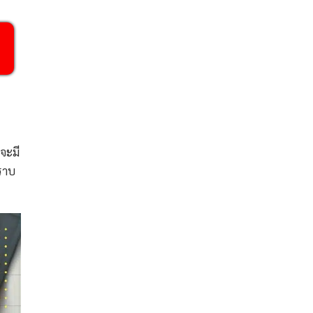
จะมี
ราบ