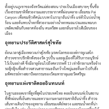
ตั้งอยู่บนภูเขาของจังหวัดแม่ฮ่องสอน ปายเป็นเมืองสบายๆ ขึ้นชื่อ
เรื่องธรรมชาติที่สวยงามและบรรยากาศที่ผ่อนคลาย เยี่ยมชม Pai
Canyon เพื่อชมทิวทัศน์แบบพาโนรามาอันน่าทึ่ง แช่ตัวในบ่อน้ำพุ
ร้อน และค้นพบน้ำตกที่สวยงามอย่างน้ำตกหมอแปงและแพมบก
เพลิดเพลินกับตลาดท้องถิ่น ดนตรีสด และกลิ่นอายโบฮีเมียนของ
เมือง
อุทยานประวัติศาสตร์สุโขทัย
ย้อนเวลาสู่เมืองหลวงเก่าสุโขทัย มรดกโลกขององค์การยูเนสโก
สำรวจซากปรักหักพังของวัด รูปปั้น และคูเมืองที่ได้รับการอนุรักษ์
ไว้เป็นอย่างดี ซึ่งมีอายุย้อนไปถึงศตวรรษที่ 13 เช่าจักรยานหรือจ้าง
รถตุ๊กตุ๊กเพื่อสำรวจสวนสาธารณะอันกว้างใหญ่และตื่นตาไปกับสิ่ง
มหัศจรรย์ทางสถาปัตยกรรมของวัดมหาธาตุและวัดศรีชุม
อุทยานแห่งชาติดอยอินทนนท์
ในฐานะยอดเขาที่สูงที่สุดในประเทศไทย ดอยอินทนนท์เป็นสถาน
ที่พักผ่อนที่เย็นสบายและความงามตามธรรมชาติอันน่าทึ่ง สำรวจ
เส้นทางเดินป่าของอุทยาน เยี่ยมชมเจดีย์หลวง และชมน้ำตกที่น่า