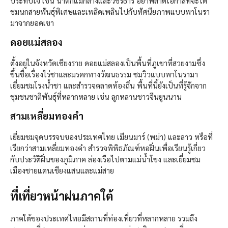
ประทับใจ เช่น น้ำตกแม่กลางและวชิรธาร อย่าพลาดโอกาสที่จะได้
ชมนกสายพันธุ์พิเศษและเพลิดเพลินไปกับทัศนียภาพแบบพาโนรา
มาจากยอดเขา
ดอยแม่สลอง
ตั้งอยู่ในจังหวัดเชียงราย ดอยแม่สลองเป็นพื้นที่ภูเขาที่สวยงามซึ่ง
ขึ้นชื่อเรื่องไร่ชาและมรดกทางวัฒนธรรม ชมวิวแบบพาโนรามา
เยี่ยมชมโรงน้ำชา และสำรวจตลาดท้องถิ่น พื้นที่นี้ยังเป็นที่รู้จักจาก
ชุมชนชาติพันธุ์ที่หลากหลาย เช่น ลูกหลานชาวจีนยูนนาน
สามเหลี่ยมทองคำ
เยี่ยมชมจุดบรรจบของประเทศไทย เมียนมาร์ (พม่า) และลาว หรือที่
เรียกว่าสามเหลี่ยมทองคำ สำรวจพิพิธภัณฑ์หอฝิ่นเพื่อเรียนรู้เกี่ยว
กับประวัติฝิ่นของภูมิภาค ล่องเรือไปตามแม่น้ำโขง และเยี่ยมชม
เมืองชายแดนเชียงแสนและแม่สาย
ที่เที่ยวหน้าฝนภาคใต้
ภาคใต้ของประเทศไทยมีสถานที่ท่องเที่ยวที่หลากหลาย รวมถึง