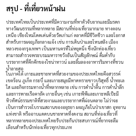
สรุป - ที่เที่ยวหน้าฝน
ประเทศไทยเป็นประเทศที่มีความงามที่หาตัวจับยากและมีมรดก
ทางวัฒนธรรมที่หลากหลาย มีสถานที่ท่องเที่ยวมากมาย ทางตอน
เหนือ เชียงใหม่โดดเด่นด้วยวัดเก่าแก่ ตลาดที่มีชีวิตชีวา และโอกาส
สำหรับการผจญภัยกลางแจ้ง เช่น การเดินป่าและโหนสลิง เมือง
หลวงของกรุงเทพฯ เป็นมหานครที่ไม่หยุดนิ่ง ซึ่งนักท่องเที่ยว
สามารถสำรวจพระบรมมหาราชวังอันเป็นสัญลักษณ์ ดื่มด่ำกับ
บรรยากาศที่คึกคักของไชน่าทาวน์ และลิ้มลองอาหารริมทางที่ชวน
น้ำลายสอ
ในภาคใต้ เกาะและชายหาดที่สวยงามของประเทศไทยคือสวรรค์
เขตร้อน ภูเก็ต กระบี่ และเกาะสมุยมีหาดทรายขาวบริสุทธิ์ น้ำทะเล
ใส และกิจกรรมทางน้ำที่หลากหลาย เช่น การดำน้ำตื้น การดำน้ำลึก
และการพายเรือคายัค เกาะอื่นๆ เช่น เกาะพีพีและเกาะหลีเป๊ะมี
ทิวทัศน์ธรรมชาติที่สวยงามและบรรยากาศที่ผ่อนคลาย ไม่ว่าจะ
เป็นการสำรวจโบราณสถานของอยุธยา ผจญภัยในป่าเขาสก อุทยาน
แห่งชาติ หรืออาบแดดบนชายหาดที่งดงาม สถานที่ท่องเที่ยวที่
หลากหลายของประเทศไทยรับประกันประสบการณ์ที่ยากจะลืม
เลือนสำหรับนักท่องเที่ยวทุกประเภท