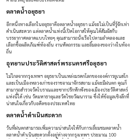
ตลาดน้ำอยุธยา
อีกหนึ่งทางเลือกในอยุธยาคือตลาดน้ำอยุธยา แม้จะไม่เป็นที่รู้จักเท่า
ดำเนินสะดวก แต่ตลาดน้ำแห่งนี้เปิดโอกาสให้คุณได้สัมผัสกับ
บรรยากาศตลาดแบบไทยๆ คุณสามารถนั่งเรือไปตามลำคลองและ
เลือกซื้อผลิตภัณฑ์ท้องถิ่น งานหัตถกรรม และลิ้มลองของว่างในท้อง
ถิ่น
อุทยานประวัติศาสตร์พระนครศรีอยุธยา
ไม่ไกลจากกรุงเทพฯ อยุธยาเป็นแหล่งมรดกโลกขององค์การยูเนสโก
และเป็นเมืองหลวงเก่าของราชอาณาจักรสยาม แม้จะมีฝนตก คุณก็
สามารถสำรวจวัดโบราณและซากปรักหักพังของเมืองประวัติศาสตร์
แห่งนี้ได้ เช่น วัดมหาธาตุและวัดไชยวัฒนาราม ซึ่งให้ข้อมูลเชิงลึกที่
น่าสนใจเกี่ยวกับอดีตของประเทศไทย
ตลาดน้ำดำเนินสะดวก
วันที่ฝนตกสามารถเพิ่มความน่าสนใจให้กับการเยี่ยมชมตลาดน้ำ
ตลาดน้ำดำเนินสะดวกตั้งอยู่ห่างจากกรุงเทพฯ ประมาณ 100