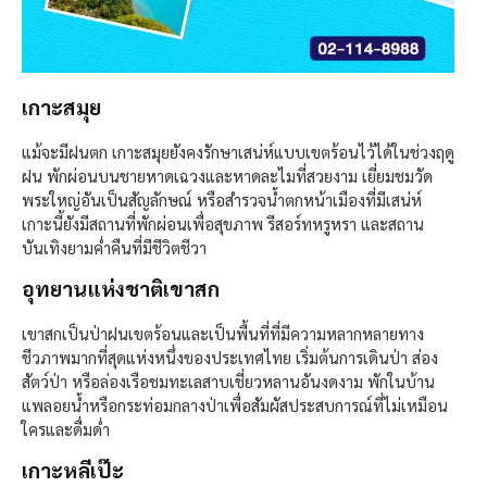
เกาะสมุย
แม้จะมีฝนตก เกาะสมุยยังคงรักษาเสน่ห์แบบเขตร้อนไว้ได้ในช่วงฤดู
ฝน พักผ่อนบนชายหาดเฉวงและหาดละไมที่สวยงาม เยี่ยมชมวัด
พระใหญ่อันเป็นสัญลักษณ์ หรือสำรวจน้ำตกหน้าเมืองที่มีเสน่ห์
เกาะนี้ยังมีสถานที่พักผ่อนเพื่อสุขภาพ รีสอร์ทหรูหรา และสถาน
บันเทิงยามค่ำคืนที่มีชีวิตชีวา
อุทยานแห่งชาติเขาสก
เขาสกเป็นป่าฝนเขตร้อนและเป็นพื้นที่ที่มีความหลากหลายทาง
ชีวภาพมากที่สุดแห่งหนึ่งของประเทศไทย เริ่มต้นการเดินป่า ส่อง
สัตว์ป่า หรือล่องเรือชมทะเลสาบเชี่ยวหลานอันงดงาม พักในบ้าน
แพลอยน้ำหรือกระท่อมกลางป่าเพื่อสัมผัสประสบการณ์ที่ไม่เหมือน
ใครและดื่มด่ำ
เกาะหลีเป๊ะ