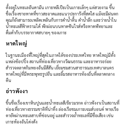
ตั้งอยู่ในทะเลอันดามัน เกาะหลีเป๊ะเป็นเกาะเล็กๆ แต่สวยงาม ขึ้น
ชื่อเรื่องชายหาดที่ขาวสะอาดและแนวปะการังที่สดใส แม้จะมีฝนตก
คุณก็ยังสามารถเพลิดเพลินกับการดำน้ำตื้น ดำน้ำลึก และว่ายน้ำใน
น้ำทะเลสีฟ้าครามได้ พักผ่อนบนหาดซันไรส์หรือหาดพัทยาและ
ดื่มด่ำกับบรรยากาศสบายๆ ของเกาะ
หาดใหญ่
ในฐานะเมืองที่ใหญ่ที่สุดในภาคใต้ของประเทศไทย หาดใหญ่มีทั้ง
แหล่งช้อปปิ้ง สถานที่ท่องเที่ยวทางวัฒนธรรม และอาหารอร่อย
สำรวจตลาดกิมหยงอันมีสีสัน เยี่ยมชมสวนสาธารณะเทศบาลนคร
หาดใหญ่ที่มีพระพุทธรูปยืน และลิ้มรสอาหารท้องถิ่นที่ตลาดกลาง
คืน
อ่าวพังงา
ขึ้นชื่อเรื่องเขาหินปูนและน้ำทะเลสีเขียวมรกต อ่าวพังงาเป็นสถานที่
ท่องเที่ยวทางธรรมชาติที่น่าทึ่ง ล่องเรือชมเกาะเจมส์บอนด์ พายเรือ
คายัคผ่านทะเลสาบที่ซ่อนอยู่ และสำรวจถ้ำทะเลที่มีชื่อเสียง เช่น
เกาะห้องอันโด่งดัง