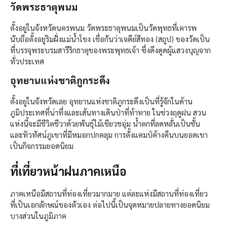
วัดพระธาตุพนม
ตั้งอยู่ในจังหวัดนครพนม วัดพระธาตุพนมเป็นวัดพุทธที่เคารพ
นับถือตั้งอยู่ริมฝั่งแม่น้ำโขง เชื่อกันว่าเจดีย์สีทอง (สถูป) ของวัดเป็น
ที่บรรจุพระบรมสารีริกธาตุของพระพุทธเจ้า ซึ่งดึงดูดผู้แสวงบุญจาก
ทั่วประเทศ
อุทยานแห่งชาติภูกระดึง
ตั้งอยู่ในจังหวัดเลย อุทยานแห่งชาติภูกระดึงเป็นที่รู้จักในด้าน
ภูมิประเทศที่น่าทึ่งและเส้นทางเดินป่าที่ท้าทาย ในช่วงฤดูฝน สวน
แห่งนี้จะมีชีวิตชีวาด้วยพันธุ์ไม้เขียวชอุ่ม น้ำตกที่ลดหลั่นเป็นชั้น
และทิวทัศน์ภูเขาที่มีหมอกปกคลุม การตั้งแคมป์ค้างคืนบนยอดเขา
เป็นกิจกรรมยอดนิยม
ที่เที่ยวหน้าฝนภาคเหนือ
ภาคเหนือมีสถานที่ท่องเที่ยวมากมาย แต่ละแห่งมีสถานที่ท่องเที่ยว
ที่เป็นเอกลักษณ์ของตัวเอง ต่อไปนี้เป็นจุดหมายปลายทางยอดนิยม
บางส่วนในภูมิภาค