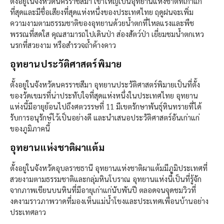
ตั้งอยู่ในจังหวัดนครราชสีมา เขาใหญ่เป็นอุทยานแห่งชาติที่เก่าแก่
ที่สุดและมีชื่อเสียงที่สุดแห่งหนึ่งของประเทศไทย ฤดูฝนจะเพิ่ม
ความงามตามธรรมชาติของอุทยานด้วยน้ำตกที่ไหลแรงและพืช
พรรณที่สดใส คุณสามารถไปเดินป่า ส่องสัตว์ป่า เยี่ยมชมน้ำตกเหว
นรกที่สวยงาม หรือสำรวจถ้ำค้างคาว
อุทยานประวัติศาสตร์พิมาย
ตั้งอยู่ในจังหวัดนครราชสีมา อุทยานประวัติศาสตร์พิมายเป็นที่ตั้ง
ของวัดเขมรที่น่าประทับใจที่สุดแห่งหนึ่งในประเทศไทย อุทยาน
แห่งนี้มีอายุย้อนไปถึงศตวรรษที่ 11 มีเขตรักษาพันธุ์หินทรายที่ได้
รับการอนุรักษ์ไว้เป็นอย่างดี และนำเสนอประวัติศาสตร์อันเก่าแก่
ของภูมิภาคนี้
อุทยานแห่งชาติผาแต้ม
ตั้งอยู่ในจังหวัดอุบลราชธานี อุทยานแห่งชาติผาแต้มมีภูมิประเทศที่
สวยงามตามธรรมชาติและกลุ่มหินโบราณ อุทยานแห่งนี้เป็นที่รู้จัก
จากภาพเขียนบนหินที่มีอายุเก่าแก่นับพันปี ตลอดจนจุดชมวิวที่
งดงามราวภาพวาดที่มองเห็นแม่น้ำโขงและประเทศเพื่อนบ้านอย่าง
ประเทศลาว