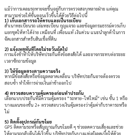
แม้ว่าการเคลมรถหายจะขึ้นอยู่กับการตรวจสอบหลายฝ่าย แต่คุณ
สามารถช่วยให้ขั้นตอนเร็วขึ้นได้ด้วยวิธีต่อไปนี้
1)
เก็บเอกสารรถให้ครบและเป็นระเบียบ
สำเนาทะเบียนรถ เล่มทะเบียน กุญแจรถ และข้อมูลกรมธรรม์ควรเก็บ
แยกชุดให้หาได้ง่าย เหมือนที่
เพื่อนแท้ เงินด่วน
แนะนำลูกค้าในการ
จัดเอกสารสำหรับสินเชื่อที่ดิน
2)
แจ้งเหตุทันทีโดยไม่รอวันถัดไป
การแจ้งช้าทำให้บริษัทประกันตั้งข้อสงสัยได้ และอาจกระทบต่อระยะ
เวลาซักถามข้อมูล
3)
ให้ข้อมูลตรงตามความจริง
หากมีข้อสงสัยหรือข้อมูลคลาดเคลื่อน บริษัทประกันอาจต้องตรวจ
สอบซ้ำ ทำให้การจ่ายเงินล่าช้าออกไป
4)
ตรวจสอบความคุ้มครองก่อนทำประกัน
เลือกแบบประกันที่มีความคุ้มครอง “รถหาย–ไฟไหม้” เช่น ชั้น
1
หรือ
บางแผนของชั้น
2+
ตรวจสอบวงเงินคุ้มครองว่าคุ้มค่ากับราคารถหรือ
ไม่
5)
ติดตั้งอุปกรณ์กันขโมย
GPS
ติดตามรถหรือสัญญาณกันขโมยดี ๆ ช่วยลดความเสี่ยงและช่วย
ให้ตามรถกลับคืนได้เร็วขึ้น บริษัทประกันบางแห่งยังลดเบี้ยให้ด้วย