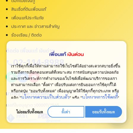
ดอกเบี้ยเงินกู้
สินเชื่อที่ดินเพื่อนแท้
เพื่อนแท้ประกันภัย
ประกาศ และ ข่าวสารสำคัญ
ร้องเรียน / ติดต่อ
ติดต่อ เพื่อนแท้ เงินด่วน
02-114-8988
เราใช้คุกกี้เพื่อให้ท่านสามารถใช้เว็บไซต์ได้อย่างสะดวกสบายยิ่งขึ้น
รวมถึงการเลือกคอนเทนต์ที่เหมาะสม การสนับสนุนความปลอดภัย
และการวิเคราะห์การทำงานของเว็บไซต์เพื่อพัฒนาบริการของเรา
ท่านสามารถเลือก "ตั้งค่า" เพื่อปรับแต่งการยินยอมการใช้คุกกี้ได้
หรือกดปุ่ม "ยอมรับทั้งหมด" เพื่ออนุญาตให้ใช้คุกกี้ทุกประเภท
หรือ
มาตรฐานการรับรอง
นโยบายความเป็นส่วนตัว
นโยบายการใช้คุกกี้
คลิก "
" หรือ "
"
เพื่อดูเพิ่มเติม
เลขที่ใบอนุญาต ว00007/2565
ไม่ยอมรับทั้งหมด
ตั้งค่า
ยอมรับทั้งหมด
ปรึกษาเรา
Open
chaty