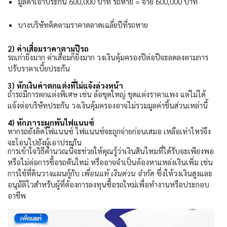
มูลค่าเอาประกัน
600,000
บาท รถหาย = จ่าย
600,000
บาท
บางบริษัทคิดตามราคาตลาดเฉลี่ยปีที่รถหาย
2)
ค่าเสื่อมราคาตามปีรถ
รถเก่ายิ่งมาก ค่าเสื่อมก็ยิ่งมาก วงเงินคุ้มครองปีต่อปีจะลดลงตามการ
ปรับราคาเบี้ยประกัน
3)
หักเงินค่าตกแต่งที่ไม่แจ้งล่วงหน้า
ถ้ารถมีการตกแต่งพิเศษ เช่น ล้อชุดใหญ่ ชุดแต่งราคาแพง แต่ไม่ได้
แจ้งต่อบริษัทประกัน วงเงินคุ้มครองอาจไม่รวมมูลค่าชิ้นส่วนเหล่านี้
4)
หักภาระผูกพันไฟแนนซ์
หากรถยังติดไฟแนนซ์ ไฟแนนซ์จะถูกจ่ายก่อนเสมอ เหลือเท่าไหร่จึง
จะโอนไปยังผู้เอาประกัน
การเข้าใจวิธีคำนวณนี้จะช่วยให้คุณรู้ว่าเงินสินไหมที่ได้รับจะเพียงพอ
หรือไม่ต่อการซื้อรถคันใหม่ หรืออาจจำเป็นต้องหาแหล่งเงินเพิ่ม เช่น
การใช้ที่ดินวางแผนกู้กับ
เพื่อนแท้ เงินด่วน จำกัด
ซึ่งให้วงเงินสูงและ
อนุมัติไวสำหรับผู้ที่ต้องการลงทุนซื้อรถใหม่เพื่อทำงานหรือประกอบ
อาชีพ