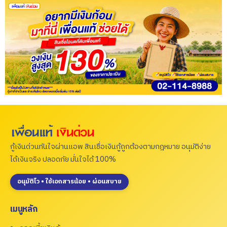
กู้เงินด่วนทันใจผ่านแอพ สินเชื่อเงินกู้ถูกต้องตามกฎหมาย อนุมัติง่าย
ได้เงินจริง ปลอดภัย มั่นใจได้ 100%
อนุมัติไว • ใช้เอกสารน้อย • ผ่อนสบาย
เมนูหลัก