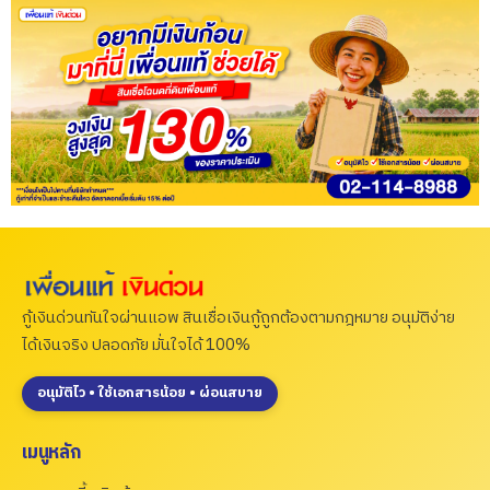
กู้เงินด่วนทันใจผ่านแอพ สินเชื่อเงินกู้ถูกต้องตามกฎหมาย อนุมัติง่าย
ได้เงินจริง ปลอดภัย มั่นใจได้ 100%
อนุมัติไว • ใช้เอกสารน้อย • ผ่อนสบาย
เมนูหลัก