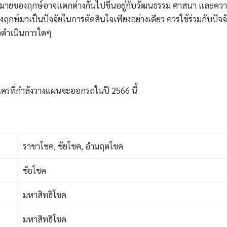
มหมายของฤกษ์อาจแตกต่างกันไปขึ้นอยู่กับวัฒนธรรม ศาสนา และคว
่องฤกษ์มาเป็นปัจจัยในการตัดสินใจเพียงอย่างเดียว ควรใช้ร่วมกับปัจจ
รือดำเนินการใดๆ
ครที่กำลังวางแผนจะออกรถในปี 2566 นี้
ราชาโชค, ชัยโชค, อำมฤตโชค
ชัยโชค
มหาสิทธิโชค
มหาสิทธิโชค