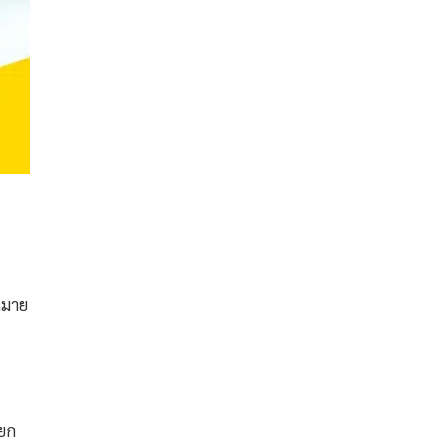
หมาย
ียก