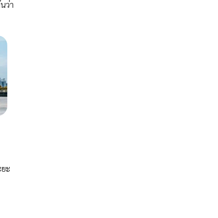
ันว่า
ะยะ