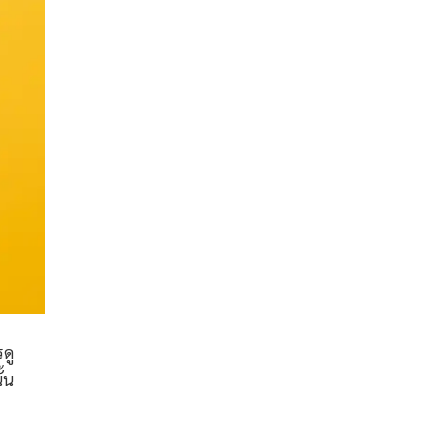
ดู
้น