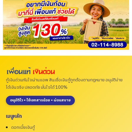
กู้เงินด่วนทันใจผ่านแอพ สินเชื่อเงินกู้ถูกต้องตามกฎหมาย อนุมัติง่าย
ได้เงินจริง ปลอดภัย มั่นใจได้ 100%
อนุมัติไว • ใช้เอกสารน้อย • ผ่อนสบาย
เมนูหลัก
ดอกเบี้ยเงินกู้