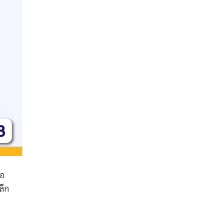
ือ
ลึก