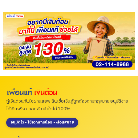
กู้เงินด่วนทันใจผ่านแอพ สินเชื่อเงินกู้ถูกต้องตามกฎหมาย อนุมัติง่าย
ได้เงินจริง ปลอดภัย มั่นใจได้ 100%
อนุมัติไว • ใช้เอกสารน้อย • ผ่อนสบาย