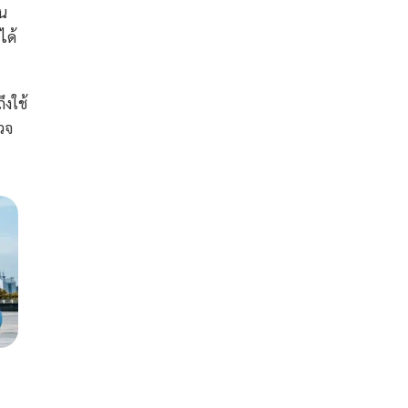
ิน
ได้
ึงใช้
วจ