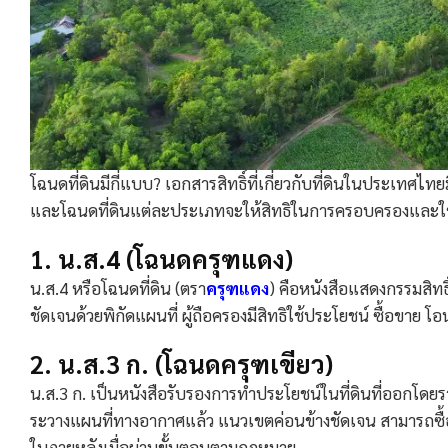
โฉนดที่ดินมีกี่แบบ? เอกสารสิทธิ์ที่เกี่ยวกับที่ดินในประเท
และโฉนดที่ดินแต่ละประเภทจะให้สิทธิในการครอบครองและใช้
1. น.ส.4 (โฉนดครุฑแดง)
น.ส.4 หรือโฉนดที่ดิน (ตรา
ครุฑแดง
) คือหนังสือแสดงกรรมสิทธิ
ชัดเจนด้วยพิกัดแผนที่ ผู้ถือครองมีสิทธิใช้ประโยชน์ ซื้อขาย โ
2. น.ส.3 ก. (โฉนดครุฑเขียว)
น.ส.3 ก. เป็นหนังสือรับรองการทำประโยชน์ในที่ดินที่ออกโด
ระวางแผนที่ทางอากาศแล้ว แนวเขตค่อนข้างชัดเจน สามารถซื้
ในภายหลังเมื่อผ่านขั้นตอนตามกฎหมาย