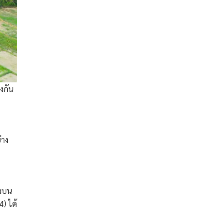
งกัน
่าง
่งบน
) ได้