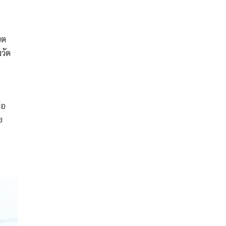
ขต
วัด
ือ
ย