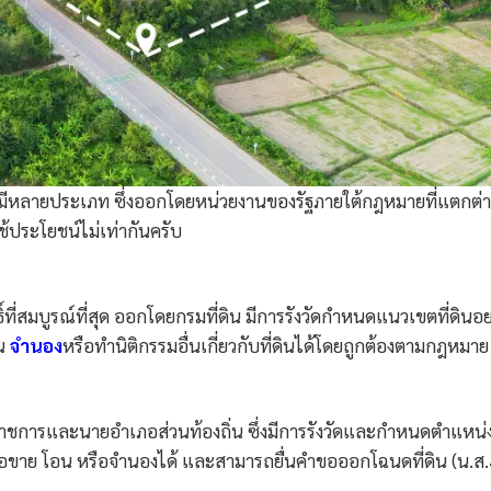
ศไทยมีหลายประเภท ซึ่งออกโดยหน่วยงานของรัฐภายใต้กฎหมายที่แตกต่า
ประโยชน์ไม่เท่ากันครับ
์ที่สมบูรณ์ที่สุด ออกโดยกรมที่ดิน มีการรังวัดกำหนดแนวเขตที่ดินอย
อน
จำนอง
หรือทำนิติกรรมอื่นเกี่ยวกับที่ดินได้โดยถูกต้องตามกฎหมาย
ยราชการและนายอำเภอส่วนท้องถิ่น ซึ่งมีการรังวัดและกำหนดตำแหน
อขาย โอน หรือจำนองได้ และสามารถยื่นคำขอออกโฉนดที่ดิน (น.ส.4