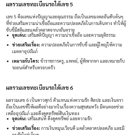
ผลรวมเลขทะเบียนรถได้เลข 5
เลข 5 คือเลขแห่งปัญญาและคุณธรรม ถือเป็นเลขมงคลอันดับต้นๆ
ที่ช่วยเสริมความน่าเชื่อถือและความปลอดภัยในการเดินทาง ทำให้ผู้
ขับขี่มีสติและแคล้วคลาดจากภยันตราย
จุดเด่น:
เสริมสติปัญญา ความน่าเชื่อถือ และความยุติธรรม
ช่วยเสริมเรื่อง:
ความปลอดภัยในการขับขี่ และผู้ใหญ่ให้ความ
เมตตาอุปถัมภ์
เหมาะกับใคร:
ข้าราชการครู, แพทย์, ผู้พิพากษา และเหมาะกับ
รถยนต์สำหรับครอบครัว
ผลรวมเลขทะเบียนรถได้เลข 6
ผลรวมเลข 6 เป็นดาวศุกร์ ตัวแทนแห่งความรัก ศิลปะ และเงินตรา
ถือเป็นเลขที่ให้ผลดีอย่างมากในเรื่องความสุขสมหวัง มีคนคอยช่วย
เหลืออุปถัมภ์ และดึงดูดทรัพย์สินเงินทอง
จุดเด่น:
เสริมเสน่ห์ ดึงดูดทรัพย์ และความรัก
ช่วยเสริมเรื่อง:
การเงินหมุนเวียนดี แคล้วคลาดปลอดภัย และมี
คนรักใคร่เอ็นดู