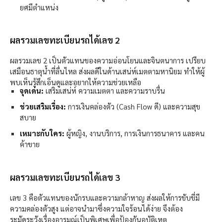
ยศมีตำแหน่ง
ผลรวมเลขทะเบียนรถได้เลข 2
ผลรวมเลข 2 เป็นตัวแทนของความอ่อนโยนและจินตนาการ เปรียบ
เสมือนธาตุน้ำที่ลื่นไหล ส่งผลดีในด้านเสน่ห์เมตตามหานิยม ทำให้ผู้
พบเห็นรู้สึกเอ็นดูและอยากให้ความช่วยเหลือ
จุดเด่น:
เสริมเสน่ห์ ความเมตตา และความราบรื่น
ช่วยเสริมเรื่อง:
การเงินคล่องตัว (Cash Flow ดี) และความสุข
สบาย
เหมาะกับใคร:
ผู้หญิง, งานบริการ, การเงินการธนาคาร และคน
ค้าขาย
ผลรวมเลขทะเบียนรถได้เลข 3
เลข 3 คือตัวแทนของนักรบและความกล้าหาญ ส่งผลให้การขับขี่มี
ความคล่องตัวสูง แต่อาจนำมาซึ่งความใจร้อนได้ง่าย จึงต้อง
ระมัดระวังเรื่องอารมณ์เป็นพิเศษเพื่อป้องกันอุบัติเหตุ