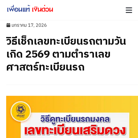
มกราคม 17, 2026
วิธีเช็กเลขทะเบียนรถตามวัน
เกิด 2569 ตามตำราเลข
ศาสตร์ทะเบียนรถ