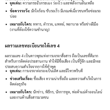
จุดเด่น:
ความกระฉับกระเฉง ว่องไว และพลังงานล้นเหลือ
ข้อควรระวัง:
มักใจร้อน ขับรถเร็ว มีเกณฑ์เฉี่ยวชนหรือซ่อมรถ
บ่อย
เหมาะกับใคร:
ทหาร, ตำรวจ, แพทย์, พยาบาล หรือช่างฝีมือ
(งานที่ต้องใช้ความชำนาญ)
ผลรวมเลขทะเบียนรถได้เลข 4
ผลรวมเลข 4 เป็นดาวพุธแห่งการเจรจาสื่อสาร ถือเป็นเลขที่ดีมาก
สำหรับการติดต่อประสานงาน ทำให้มีชื่อเสียง เป็นที่รู้จัก และมักจะ
ประสบความสำเร็จจากการใช้คำพูด
จุดเด่น:
การเจรจาต่อรองเป็นเลิศ และมีไหวพริบดี
ช่วยเสริมเรื่อง:
ชื่อเสียง ความน่าเชื่อถือ และความสำเร็จในการ
ติดต่อธุรกิจ
เหมาะกับใคร:
นักข่าว, พิธีกร, นักการทูต, พ่อค้าแม่ค้าออนไลน์
และงานด้านสื่อสารมวลชน