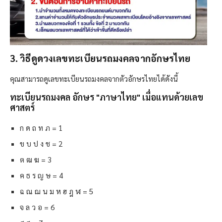
3. วิธีดูดวงเลขทะเบียนรถมงคลจากอักษรไทย
คุณสามารถดูเลขทะเบียนรถมงคลจากตัวอักษรไทยได้ดังนี้
ทะเบียนรถมงคล อักษร "ภาษาไทย" เมื่อแทนด้วยเลข
ศาสตร์
ก ด ถ ท ภ = 1
ข บ ป ง ช = 2
ต ฒ ฆ = 3
ค ธ ร ญ ษ = 4
ฉ ณ ฌ น ม ห ฮ ฎ ฬ = 5
จ ล ว อ = 6