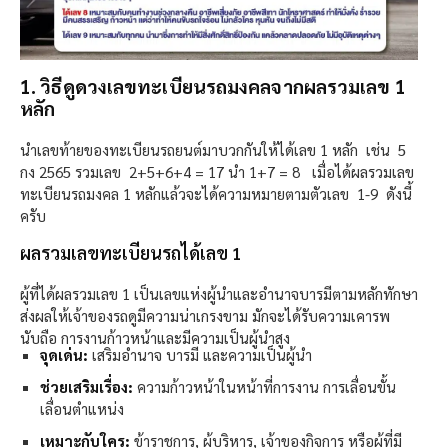
1. วิธีดูดวงเลขทะเบียนรถมงคลจากผลรวมเลข 1
หลัก
นำเลขท้ายของทะเบียนรถยนต์มาบวกกันให้ได้เลข 1 หลัก เช่น 5
กง 2565 รวมเลข 2+5+6+4 = 17 นำ 1+7 = 8 เมื่อได้ผลรวมเลข
ทะเบียนรถมงคล 1 หลักแล้วจะได้ความหมายตามตัวเลข 1-9 ดังนี้
ครับ
ผลรวมเลขทะเบียนรถได้เลข 1
ผู้ที่ได้ผลรวมเลข 1 เป็นเลขแห่งผู้นำและอำนาจบารมีตามหลักทักษา
ส่งผลให้เจ้าของรถดูมีความน่าเกรงขาม มักจะได้รับความเคารพ
นับถือ การงานก้าวหน้าและมีความเป็นผู้นำสูง
จุดเด่น:
เสริมอำนาจ บารมี และความเป็นผู้นำ
ช่วยเสริมเรื่อง:
ความก้าวหน้าในหน้าที่การงาน การเลื่อนขั้น
เลื่อนตำแหน่ง
เหมาะกับใคร:
ข้าราชการ, ผู้บริหาร, เจ้าของกิจการ หรือผู้ที่มี