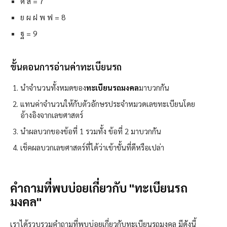
ศ ส = 7
ย ผ ฝ พ ฟ = 8
ฐ = 9
ขั้นตอนการอ่านค่าทะเบียนรถ
นำจำนวนทั้งหมดของ
ทะเบียนรถมงคล
มาบวกกัน
แทนค่าจำนวนให้กับตัวอักษรประจำหมวดเลขทะเบียนโดย
อ้างอิงจากเลขศาสตร์
นำผลบวกของข้อที่ 1 รวมทั้ง ข้อที่ 2 มาบวกกัน
เช็คผลบวกเลขศาสตร์ที่ได้ว่าเข้าขั้นที่ดีหรือเปล่า
คำถามที่พบบ่อยเกี่ยวกับ "ทะเบียนรถ
มงคล"
เราได้รวบรวมคำถามที่พบบ่อยเกี่ยวกับทะเบียนรถมงคล มีดังนี้