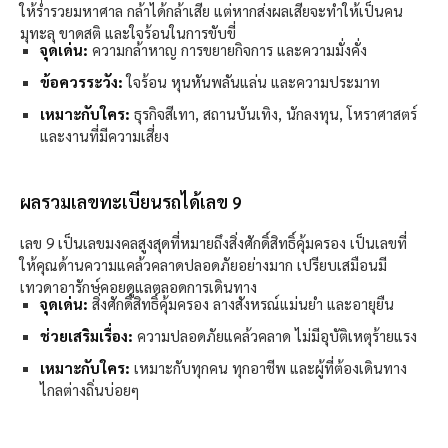
ให้ร่ำรวยมหาศาล กล้าได้กล้าเสีย แต่หากส่งผลเสียจะทำให้เป็นคน
มุทะลุ ขาดสติ และใจร้อนในการขับขี่
จุดเด่น:
ความกล้าหาญ การขยายกิจการ และความมั่งคั่ง
ข้อควรระวัง:
ใจร้อน หุนหันพลันแล่น และความประมาท
เหมาะกับใคร:
ธุรกิจสีเทา, สถานบันเทิง, นักลงทุน, โหราศาสตร์
และงานที่มีความเสี่ยง
ผลรวมเลขทะเบียนรถได้เลข 9
เลข 9 เป็นเลขมงคลสูงสุดที่หมายถึงสิ่งศักดิ์สิทธิ์คุ้มครอง เป็นเลขที่
ให้คุณด้านความแคล้วคลาดปลอดภัยอย่างมาก เปรียบเสมือนมี
เทวดาอารักษ์คอยดูแลตลอดการเดินทาง
จุดเด่น:
สิ่งศักดิ์สิทธิ์คุ้มครอง ลางสังหรณ์แม่นยำ และอายุยืน
ช่วยเสริมเรื่อง:
ความปลอดภัยแคล้วคลาด ไม่มีอุบัติเหตุร้ายแรง
เหมาะกับใคร:
เหมาะกับทุกคน ทุกอาชีพ และผู้ที่ต้องเดินทาง
ไกลต่างถิ่นบ่อยๆ