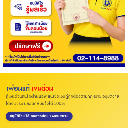
กู้เงินด่วนทันใจผ่านแอพ สินเชื่อเงินกู้ถูกต้องตามกฎหมาย อนุมัติง่าย
ได้เงินจริง ปลอดภัย มั่นใจได้ 100%
อนุมัติไว • ใช้เอกสารน้อย • ผ่อนสบาย