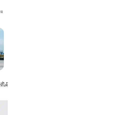
รง
่ได้