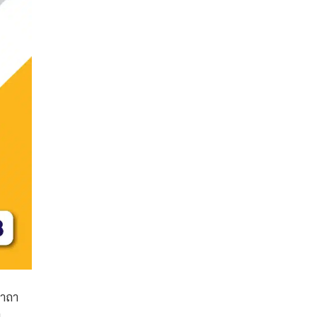
คาถา
ย