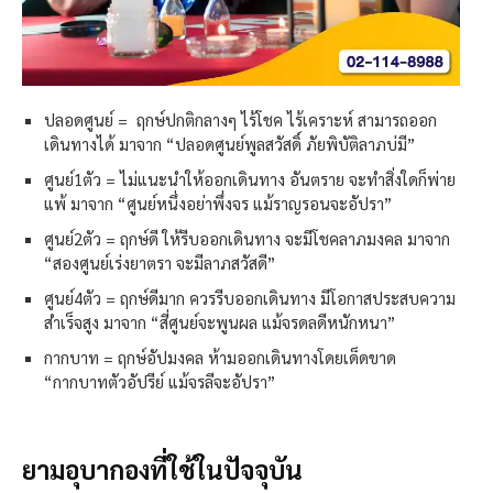
ปลอดศูนย์ = ฤกษ์ปกติกลางๆ ไร้โชค ไร้เคราะห์ สามารถออก
เดินทางได้ มาจาก “ปลอดศูนย์พูลสวัสดิ์ ภัยพิบัติลาภบ่มี”
ศูนย์1ตัว = ไม่แนะนำให้ออกเดินทาง อันตราย จะทำสิ่งใดก็พ่าย
แพ้ มาจาก “ศูนย์หนึ่งอย่าพึ่งจร แม้ราญรอนจะอัปรา”
ศูนย์2ตัว = ฤกษ์ดี ให้รีบออกเดินทาง จะมีโชคลาภมงคล มาจาก
“สองศูนย์เร่งยาตรา จะมีลาภสวัสดี”
ศูนย์4ตัว = ฤกษ์ดีมาก ควรรีบออกเดินทาง มีโอกาสประสบความ
สำเร็จสูง มาจาก “สี่ศูนย์จะพูนผล แม้จรดลดีหนักหนา”
กากบาท = ฤกษ์อัปมงคล ห้ามออกเดินทางโดยเด็ดขาด
“กากบาทตัวอัปรีย์ แม้จรลีจะอัปรา”
ยามอุบากองที่ใช้ในปัจจุบัน