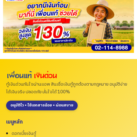
กู้เงินด่วนทันใจผ่านแอพ สินเชื่อเงินกู้ถูกต้องตามกฎหมาย อนุมัติง่าย
ได้เงินจริง ปลอดภัย มั่นใจได้ 100%
อนุมัติไว • ใช้เอกสารน้อย • ผ่อนสบาย
เมนูหลัก
ดอกเบี้ยเงินกู้