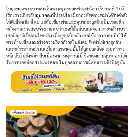
ในยุคของพระบาทสมเด็จพระพุทธยอดฟ้าจุฬาโลก (รัชกาลที่ 1) มี
เรื่องราวเกี่ยวกับ
อุบากอง
ที่น่าสนใจ เมื่อกองทัพของพม่าได้รับคำสั่ง
ให้ตีเมืองเชียงใหม่ แต่สิ้นเชียงพ่ายและอุบากองถูกจับเป็นเชลยศึก
หลังจากตรวจสอบร่างกายพบว่าเธอมียันต์บนแผงอก ภายหลังพบว่า
เธอมีญาติเป็นคนไทยจริง เมื่อถูกปล่อยตัว เธอใช้คาถาอาคมที่ทำให้
ชาวบ้านเชื่อและสร้างความวิตกกังวลในสังคม ซึ่งทำให้เธอถูกจับ
และกล่าวหาต่อมา แต่เมื่อคาถาอาคมนั้นได้ถูกปลดล็อค เธอทำการ
หนีกลับไปยังพม่า สืบเนื่องจากเหตุการณ์นี้ ชื่อของยามอุบากองก็ได้
รับการบอกต่ออย่างแพร่หลายในทุกสถานการณ์ต่อมาจนถึงปัจจุบัน