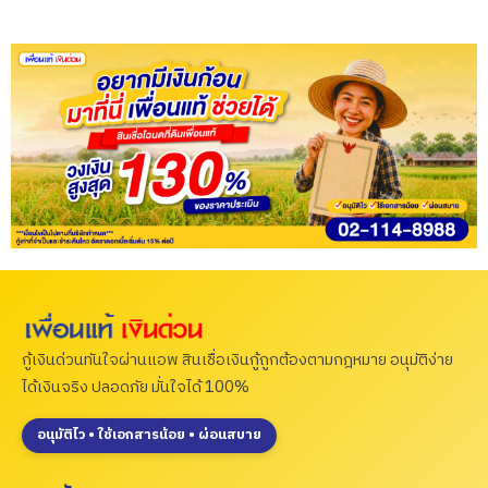
กู้เงินด่วนทันใจผ่านแอพ สินเชื่อเงินกู้ถูกต้องตามกฎหมาย อนุมัติง่าย
ได้เงินจริง ปลอดภัย มั่นใจได้ 100%
อนุมัติไว • ใช้เอกสารน้อย • ผ่อนสบาย