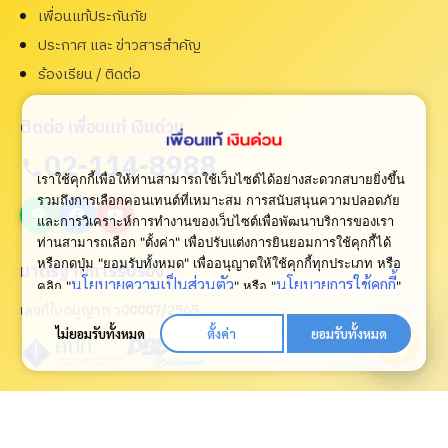
เพื่อนแท้ประกันภัย
ประกาศ และ ข่าวสารสำคัญ
ร้องเรียน / ติดต่อ
ติดต่อ เพื่อนแท้ เงินด่วน
02-114-8988
เราใช้คุกกี้เพื่อให้ท่านสามารถใช้เว็บไซต์ได้อย่างสะดวกสบายยิ่งขึ้น
รวมถึงการเลือกคอนเทนต์ที่เหมาะสม การสนับสนุนความปลอดภัย
และการวิเคราะห์การทำงานของเว็บไซต์เพื่อพัฒนาบริการของเรา
ท่านสามารถเลือก "ตั้งค่า" เพื่อปรับแต่งการยินยอมการใช้คุกกี้ได้
หรือกดปุ่ม "ยอมรับทั้งหมด" เพื่ออนุญาตให้ใช้คุกกี้ทุกประเภท
หรือ
มาตรฐานการรับรอง
นโยบายความเป็นส่วนตัว
นโยบายการใช้คุกกี้
คลิก "
" หรือ "
"
เพื่อดูเพิ่มเติม
เลขที่ใบอนุญาต ว00007/2565
ไม่ยอมรับทั้งหมด
ตั้งค่า
ยอมรับทั้งหมด
ปรึกษาเรา
Open
chaty
กู้เงินด่วนทันใจผ่านแอพ