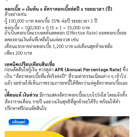
ดอกเบี้ย = เงินต้น
x
อัตราดอกเบี้ยต่อปี
x
ระยะเวลา (ปี)
ตัวอย่างเช่น
กู้
100,000
บาท ดอกเบี้ย
15%
ต่อปี ระยะเวลา
1
ปี
ดอกเบี้ย =
100,000 × 0.15 × 1 = 15,000
บาท
ถ้าเป็นดอกเบี้ยแบบลดต้นลดดอก (
Effective Rate)
ยอดดอกเบี้ยจะ
ลดลงตามเงินต้นที่เหลือในแต่ละงวด เช่น
เดือนแรกอาจจ่ายดอกเบี้ย
1,200
บาท แต่เดือนสุดท้ายเหลือ
เพียง
200
บาท
เทคนิคเปรียบเทียบสินเชื่อ
ก่อนตัดสินใจกู้เงิน ควรดูค่า
APR (Annual Percentage Rate)
ซึ่ง
เป็น “อัตราดอกเบี้ยที่แท้จริงต่อปี” ที่รวมค่าธรรมเนียมต่าง ๆ เข้าไป
แล้ว จะช่วยให้เห็นภาพรวมภาระหนี้ได้ชัดกว่าแค่ดูอัตราดอกเบี้ยเฉย
ๆ
เพื่อนแท้ เงินด่วน
มีการแสดงอัตราดอกเบี้ยแบบโปร่งใส โดยแจ้งทั้ง
อัตรารายเดือน รายปี และวงเงินสุทธิที่ลูกค้าจะได้รับ พร้อมให้คำ
ปรึกษาฟรีก่อนตัดสินใจ