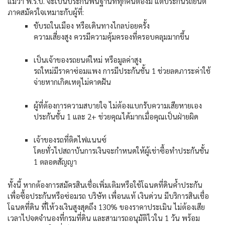
แม้ว่า
พ
.
ร
.
บ
.
จะเป็นประกันพื้นฐานที่ทุกคนต้องมี
แต่ประกันรถยนต์
ภาคสมัครใจเหมาะกับผู้ที่
:
ขับรถในเมือง
หรือเดินทางไกลบ่อยครั้ง
ความเสี่ยงสูง
ควรมีความคุ้มครองที่ครอบคลุมมากขึ้น
เป็นเจ้าของรถยนต์ใหม่
หรือมูลค่าสูง
รถใหม่มีราคาซ่อมแพง
การมีประกันชั้น
1
ช่วยลดภาระค่าใช้
จ่ายหากเกิดเหตุไม่คาดฝัน
ผู้ที่ต้องการความสบายใจ
ไม่ต้องแบกรับความเสียหายเอง
ประกันชั้น
1
และ
2+
ช่วยคุณได้มากเมื่อคุณเป็นฝ่ายผิด
เจ้าของรถที่ติดไฟแนนซ์
โดยทั่วไปสถาบันการเงินจะกำหนดให้ผู้เช่าซื้อทำประกันชั้น
1
ตลอดสัญญา
ทั้งนี้
หากต้องการสมัครสินเชื่อเพิ่มเติมหรือใช้โฉนดที่ดินค้ำประกัน
เพื่อซื้อประกันหรือซ่อมรถ
บริษัท
เพื่อนแท้
เงินด่วน
มีบริการสินเชื่อ
โฉนดที่ดิน
ที่ให้วงเงินสูงสุดถึง
130%
ของราคาประเมิน
ไม่ต้องเสีย
เวลาไปจดจำนองที่กรมที่ดิน
และสามารถอนุมัติไวใน
1
วัน
พร้อม