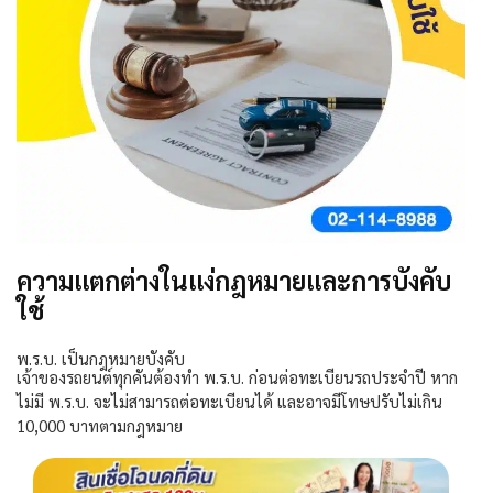
ความแตกต่างในแง่กฎหมายและการบังคับ
ใช้
พ
.
ร
.
บ
.
เป็นกฎหมายบังคับ
เจ้าของรถยนต์ทุกคันต้องทำ
พ
.
ร
.
บ
.
ก่อนต่อทะเบียนรถประจำปี
หาก
ไม่มี
พ
.
ร
.
บ
.
จะไม่สามารถต่อทะเบียนได้
และอาจมีโทษปรับไม่เกิน
10,000
บาทตามกฎหมาย