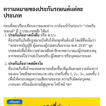
ความหมายของประกันรถยนต์แต่ละ
ประเภท
ก่อนที่จะเปรียบเทียบความแตกต่าง
เราต้องเข้าใจก่อนว่า
“
ประกัน
รถยนต์
”
มี
2
ประเภทหลัก
ได้แก่
ประกันภัยภาคบังคับ
หรือ
พ
.
ร
.
บ
.
คือประกันภัยที่กฎหมายบังคับให้รถทุกคันต้องมี
โดยมีชื่อเต็มว่า
“
พระราชบัญญัติ
คุ้มครองผู้ประสบภัยจากรถ
พ
.
ศ
. 2535”
จุด
ประสงค์เพื่อให้ความช่วยเหลือค่ารักษาพยาบาลแก่ผู้ประสบเหตุ
จากรถยนต์ไม่ว่าจะเป็นคนขับ
ผู้โดยสาร
หรือบุคคลภายนอก
ประกันภัยภาคสมัครใจ
คือประกันที่เจ้าของรถสามารถเลือกซื้อเพิ่มเติมตามความต้องการ
ของตน
โดยมีหลายประเภท
เช่น
ประกันชั้น
1, 2+, 3+,
และชั้น
3
เพื่อให้ครอบคลุมความเสียหายของรถ
ความรับผิดต่อบุคคล
ภายนอก
หรือแม้แต่กรณีสูญหาย
ไฟไหม้
ฯลฯ