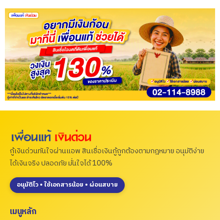
กู้เงินด่วนทันใจผ่านแอพ สินเชื่อเงินกู้ถูกต้องตามกฎหมาย อนุมัติง่าย
ได้เงินจริง ปลอดภัย มั่นใจได้ 100%
อนุมัติไว • ใช้เอกสารน้อย • ผ่อนสบาย
เมนูหลัก