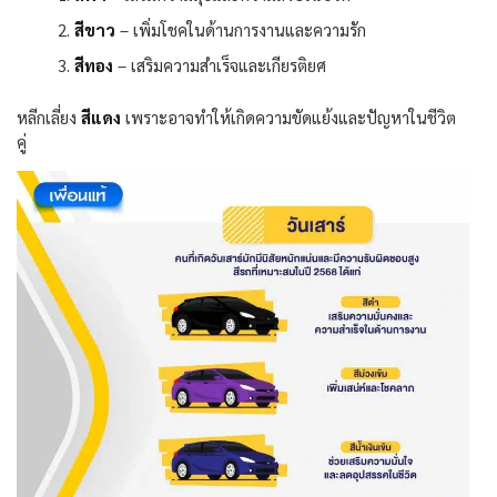
สีขาว
–
เพิ่มโชคในด้านการงานและความรัก
สีทอง
–
เสริมความสำเร็จและเกียรติยศ
หลีกเลี่ยง
สีแดง
เพราะอาจทำให้เกิดความขัดแย้งและปัญหาในชีวิต
คู่