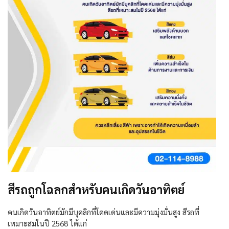
สีรถถูกโฉลกสำหรับคนเกิดวันอาทิตย์
คนเกิดวันอาทิตย์มักมีบุคลิกที่โดดเด่นและมีความมุ่งมั่นสูง สีรถที่
เหมาะสมในปี
2568
ได้แก่