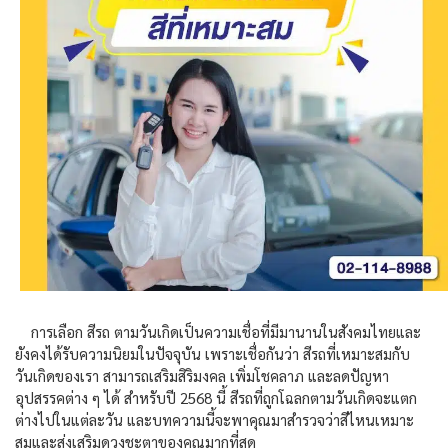
การเลือก
สีรถ
ตามวันเกิดเป็นความเชื่อที่มีมานานในสังคมไทยและ
ยังคงได้รับความนิยมในปัจจุบัน เพราะเชื่อกันว่า สีรถที่เหมาะสมกับ
วันเกิดของเรา สามารถเสริมสิริมงคล เพิ่มโชคลาภ และลดปัญหา
อุปสรรคต่าง ๆ ได้ สำหรับปี
2568
นี้ สีรถที่ถูกโฉลกตามวันเกิดจะแตก
ต่างไปในแต่ละวัน และบทความนี้จะพาคุณมาสำรวจว่าสีไหนเหมาะ
สมและส่งเสริมดวงชะตาของคุณมากที่สุด