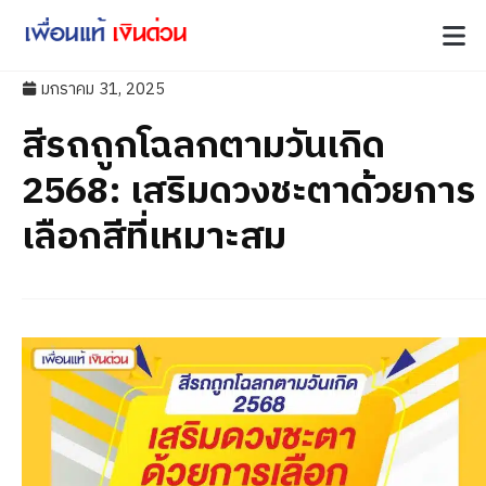
มกราคม 31, 2025
สีรถถูกโฉลกตามวันเกิด
2568: เสริมดวงชะตาด้วยการ
เลือกสีที่เหมาะสม