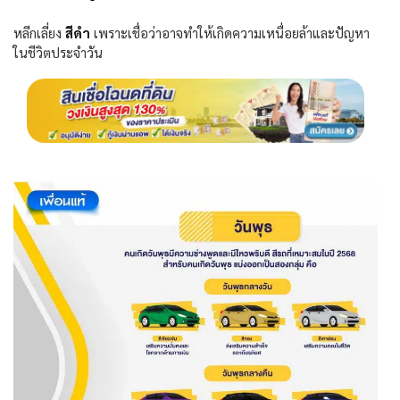
หลีกเลี่ยง
สีดำ
เพราะเชื่อว่าอาจทำให้เกิดความเหนื่อยล้าและปัญหา
ในชีวิตประจำวัน