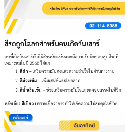
สีรถถูกโฉลกสำหรับคนเกิดวันเสาร์
คนที่เกิดวันเสาร์มักมีนิสัยหนักแน่นและมีความรับผิดชอบสูง สีรถที่
เหมาะสมในปี
2568
ได้แก่
สีดำ
–
เสริมความมั่นคงและความสำเร็จในด้านการงาน
สีม่วงเข้ม
–
เพิ่มเสน่ห์และโชคลาภ
สีน้ำเงินเข้ม
–
ช่วยเสริมความมั่นใจและลดอุปสรรคในชีวิต
หลีกเลี่ยง
สีเขียว
เพราะเชื่อว่าอาจทำให้เกิดความไม่สมดุลในชีวิต