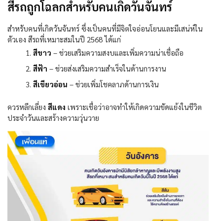
สีรถถูกโฉลกสำหรับคนเกิดวันจันทร์
สำหรับคนที่เกิดวันจันทร์ ซึ่งเป็นคนที่มีจิตใจอ่อนโยนและมีเสน่ห์ใน
ตัวเอง สีรถที่เหมาะสมในปี
2568
ได้แก่
สีขาว
–
ช่วยเสริมความสงบและเพิ่มความน่าเชื่อถือ
สีฟ้า
–
ช่วยส่งเสริมความสำเร็จในด้านการงาน
สีเขียวอ่อน
–
ช่วยเพิ่มโชคลาภด้านการเงิน
ควรหลีกเลี่ยง
สีแดง
เพราะเชื่อว่าอาจทำให้เกิดความขัดแย้งในชีวิต
ประจำวันและสร้างความวุ่นวาย