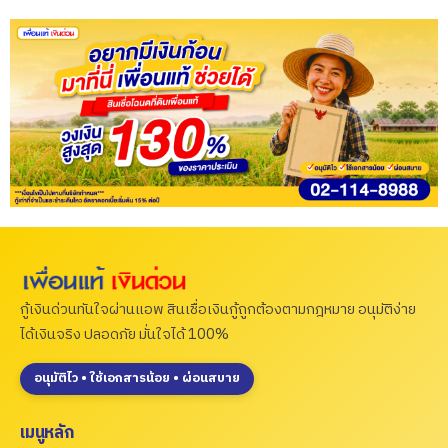
กู้เงินด่วนทันใจผ่านแอพ สินเชื่อเงินกู้ถูกต้องตามกฎหมาย อนุมัติง่าย
ได้เงินจริง ปลอดภัย มั่นใจได้ 100%
อนุมัติไว • ใช้เอกสารน้อย • ผ่อนสบาย
เมนูหลัก