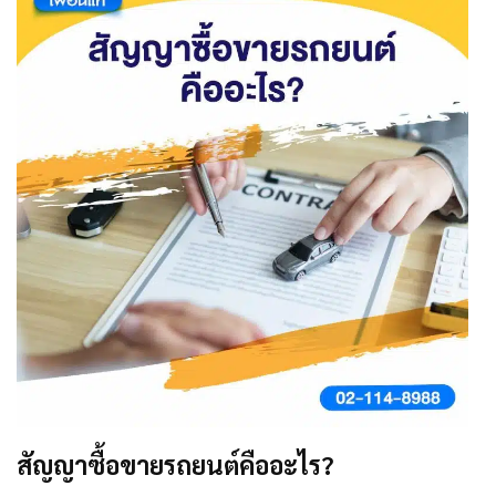
สัญญาซื้อขายรถยนต์คืออะไร?