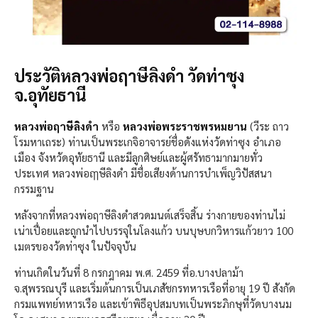
ประวัติหลวงพ่อฤาษีลิงดำ วัดท่าซุง
จ.อุทัยธานี
หลวงพ่อฤาษีลิงดำ
หรือ
หลวงพ่อพระราชพรหมยาน
(วีระ ถาว
โรมหาเถระ) ท่านเป็นพระเกจิอาจารย์ชื่อดังแห่งวัดท่าซุง อำเภอ
เมือง จังหวัดอุทัยธานี และมีลูกศิษย์และผู้ศรัทธามากมายทั่ว
ประเทศ หลวงพ่อฤๅษีลิงดำ มีชื่อเสียงด้านการบำเพ็ญวิปัสสนา
กรรมฐาน
หลังจากที่หลวงพ่อฤาษีลิงดำสวดมนต์เสร็จสิ้น ร่างกายของท่านไม่
เน่าเปื่อยและถูกนำไปบรรจุในโลงแก้ว บนบุษบกวิหารแก้วยาว 100
เมตรของวัดท่าซุง ในปัจจุบัน
ท่านเกิดในวันที่ 8 กรกฎาคม พ.ศ. 2459 ที่อ.บางปลาม้า
จ.สุพรรณบุรี และเริ่มต้นการเป็นเภสัชกรทหารเรือที่อายุ 19 ปี สังกัด
กรมแพทย์ทหารเรือ และเข้าพิธีอุปสมบทเป็นพระภิกษุที่วัดบางนม