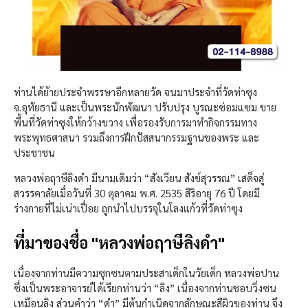
ท่านได้ย้ายประจำพรรษาอีกหลายวัด จนมาประจำที่วัดท่าซุง
จ.อุทัยธานี และเป็นพระนักพัฒนา ปรับปรุง บูรณะซ่อมแซม ขาย
พื้นที่วัดท่าซุงให้กว้างขวาง เพื่อรองรับการมาทำกิจกรรมทาง
พระพุทธศาสนา รวมถึงการฝึกปัสสนากรรมฐานของพระ และ
ประชาชน
หลวงพ่อฤาษีลิงดำ มีนามเดิมว่า “สังเวียน สังข์สุวรรณ” เสด็จสู่
สวรรคาลัยเมื่อวันที่ 30 ตุลาคม พ.ศ. 2535 สิริอายุ 76 ปี โดยมี
ร่างกายที่ไม่เน่าเปื่อย ถูกนำไปบรรจุในโลงแก้วที่วัดท่าซุง
ที่มาของชื่อ "หลวงพ่อฤาษีลิงดำ"
เนื่องจากท่านมีความซุกซนตามประสาเด็กในวัยเด็ก หลวงพ่อปาน
ซึ่งเป็นพระอาจารย์ได้เรียกท่านว่า “ลิง” เนื่องจากท่านชอบวิ่งซน
เหมือนลิง ส่วนคำว่า “ดำ” มีต้นกำเนิดจากลักษณะสีผิวของท่าน จึง