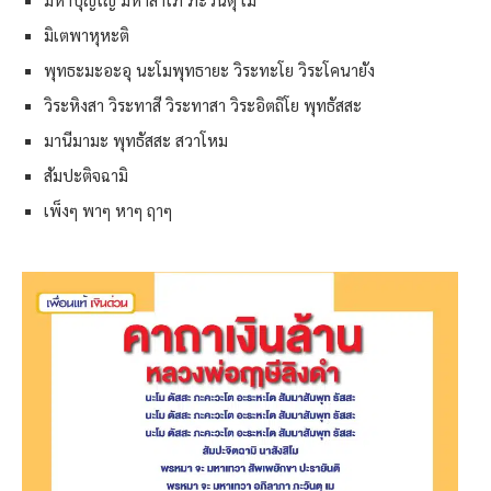
มิเตพาหุหะติ
พุทธะมะอะอุ นะโมพุทธายะ วิระทะโย วิระโคนายัง
วิระหิงสา วิระทาสี วิระทาสา วิระอิตถิโย พุทธัสสะ
มานีมามะ พุทธัสสะ สวาโหม
สัมปะติจฉามิ
เพ็งๆ พาๆ หาๆ ฤาๆ