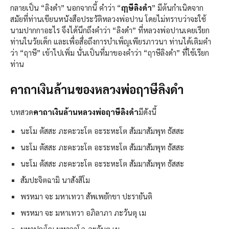
กลายเป็น “ลิงดำ” นอกจากนี้ คำว่า “
ฤๅษีลิงดำ
” มีต้นกำเนิดจาก
สมัยที่ท่านเขียนหนังสือประวัติหลวงพ่อปาน โดยไม่ทราบว่าจะใช้
นามปากกาอะไร จึงได้นึกถึงคำว่า “ลิงดำ” ที่หลวงพ่อปานเคยเรียก
ท่านในวัยเด็ก และเพื่อสื่อถึงการบำเพ็ญเพียรภาวนา ท่านได้เติมคำ
ว่า “ฤาษี” เข้าไปเพิ่ม นั่นเป็นที่มาของคำว่า “ฤาษีลิงดำ” ที่ใช้เรียก
ท่าน
คาถาเงินล้านของหลวงพ่อฤาษีลิงดำ
บทสวด
คาถาเงินล้านหลวงพ่อฤาษีลิงดำ
มีดังนี้
นะโม ตัสสะ ภะคะวะโต อะระหะโต สัมมาสัมพุท ธัสสะ
นะโม ตัสสะ ภะคะวะโต อะระหะโต สัมมาสัมพุท ธัสสะ
นะโม ตัสสะ ภะคะวะโต อะระหะโต สัมมาสัมพุท ธัสสะ
สัมปะจิตฉามิ นาสังสิโม
พรหมา จะ มหาเทวา สัพเพยักขา ปะรายันติ
พรหมา จะ มหาเทวา อภิลาภา ภะวันตุ เม
มหาปุญโญ มหาลาโภ ภะวันตุ เม