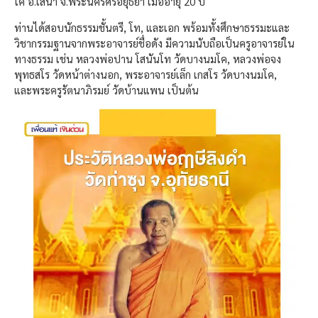
โค อ.เสนา จ.พระนครศรีอยุธยา เมื่ออายุ 20 ปี
ท่านได้สอบนักธรรมชั้นตรี, โท, และเอก พร้อมทั้งศึกษาธรรมะและ
วิชากรรมฐานจากพระอาจารย์ชื่อดัง มีความนับถือเป็นครูอาจารย์ใน
ทางธรรม เช่น หลวงพ่อปาน โสนันโท วัดบางนมโค, หลวงพ่อจง
พุทธสโร วัดหน้าต่างนอก, พระอาจารย์เล็ก เกสโร วัดบางนมโค,
และพระครูรัตนาภิรมย์ วัดบ้านแพน เป็นต้น