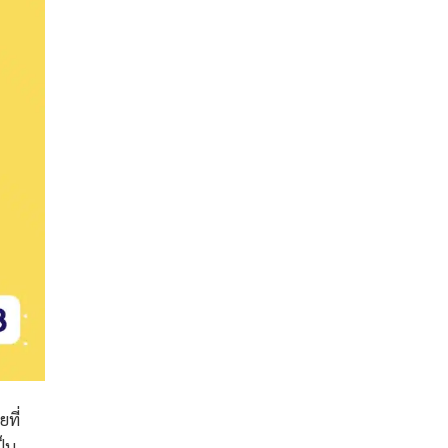
ที่
็น