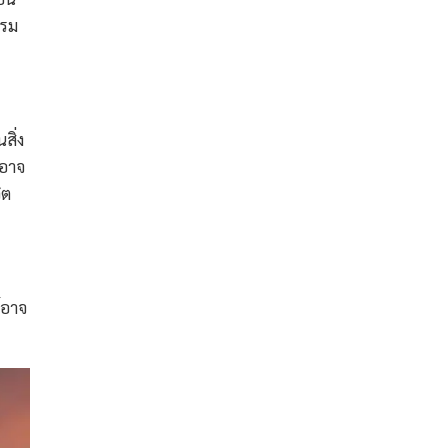
รรม
สิ่ง
์อาจ
ิต
อาจ