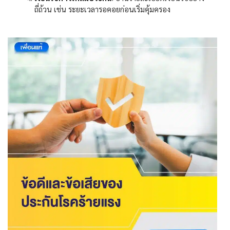
ถี่ถ้วน เช่น ระยะเวลารอคอยก่อนเริ่มคุ้มครอง