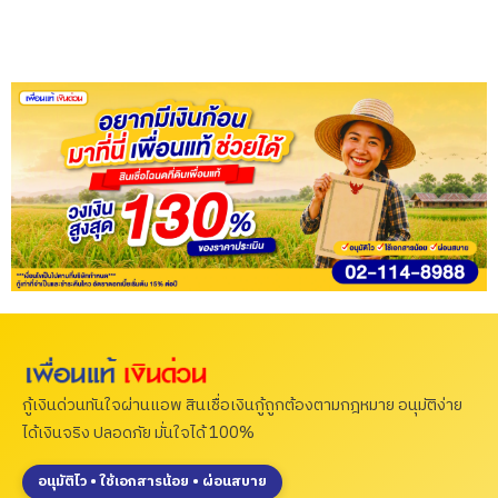
กู้เงินด่วนทันใจผ่านแอพ สินเชื่อเงินกู้ถูกต้องตามกฎหมาย อนุมัติง่าย
ได้เงินจริง ปลอดภัย มั่นใจได้ 100%
อนุมัติไว • ใช้เอกสารน้อย • ผ่อนสบาย