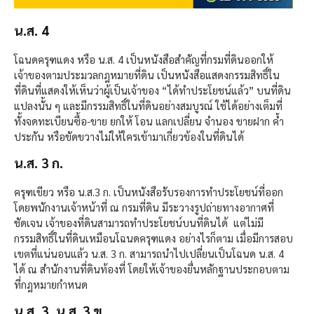
น.ส. 4
โฉนดครุฑแดง หรือ น.ส. 4 เป็นหนังสือสำคัญที่กรมที่ดินออกให้
เจ้าของตามประมวลกฎหมายที่ดิน เป็นหนังสือแสดงกรรมสิทธิ์ใน
ที่ดินที่แสดงให้เห็นว่าผู้เป็นเจ้าของ “ได้ทำประโยชน์แล้ว” บนที่ดิน
แปลงนั้น ๆ และมีกรรมสิทธิ์ในที่ดินอย่างสมบูรณ์ ใช้ได้อย่างเต็มที่
ทั้งจดทะเบียนซื้อ-ขาย ยกให้ โอน แลกเปลี่ยน จำนอง ขายฝาก ค้ำ
ประกัน หรือขัดขวางไม่ให้ใครเข้ามาเกี่ยวข้องในที่ดินได้
น.ส. 3 ก.
ครุฑเขียว หรือ น.ส.3 ก. เป็นหนังสือรับรองการทำประโยชน์ที่ออก
โดยพนักงานเจ้าหน้าที่ ณ กรมที่ดิน มีระวางรูปถ่ายทางอากาศที่
ชัดเจน เจ้าของที่ดินสามารถทำประโยชน์บนที่ดินได้ แต่ไม่มี
กรรมสิทธิ์ในที่ดินเหมือนโฉนดครุฑแดง อย่างไรก็ตาม เมื่อมีการสอบ
เขตที่แน่นอนแล้ว น.ส. 3 ก. สามารถนำไปเปลี่ยนเป็นโฉนด น.ส. 4
ได้ ณ สำนักงานที่ดินท้องที่ โดยให้เจ้าของยื่นหลักฐานประกอบตาม
ที่กฎหมายกำหนด
น.ส. 3, น.ส. 3 ข.