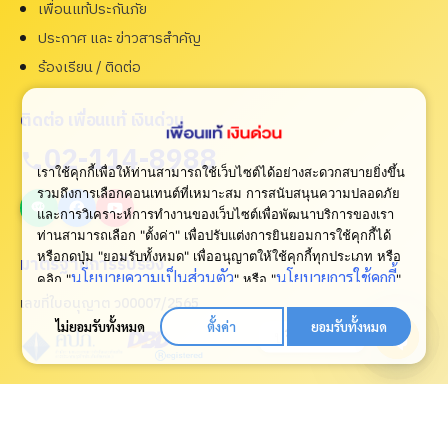
เพื่อนแท้ประกันภัย
ประกาศ และ ข่าวสารสำคัญ
ร้องเรียน / ติดต่อ
ติดต่อ เพื่อนแท้ เงินด่วน
02-114-8988
เราใช้คุกกี้เพื่อให้ท่านสามารถใช้เว็บไซต์ได้อย่างสะดวกสบายยิ่งขึ้น
รวมถึงการเลือกคอนเทนต์ที่เหมาะสม การสนับสนุนความปลอดภัย
และการวิเคราะห์การทำงานของเว็บไซต์เพื่อพัฒนาบริการของเรา
ท่านสามารถเลือก "ตั้งค่า" เพื่อปรับแต่งการยินยอมการใช้คุกกี้ได้
หรือกดปุ่ม "ยอมรับทั้งหมด" เพื่ออนุญาตให้ใช้คุกกี้ทุกประเภท
หรือ
มาตรฐานการรับรอง
นโยบายความเป็นส่วนตัว
นโยบายการใช้คุกกี้
คลิก "
" หรือ "
"
เพื่อดูเพิ่มเติม
เลขที่ใบอนุญาต ว00007/2565
ไม่ยอมรับทั้งหมด
ตั้งค่า
ยอมรับทั้งหมด
ปรึกษาเรา
Open
chaty
กู้เงินด่วนทันใจผ่านแอพ