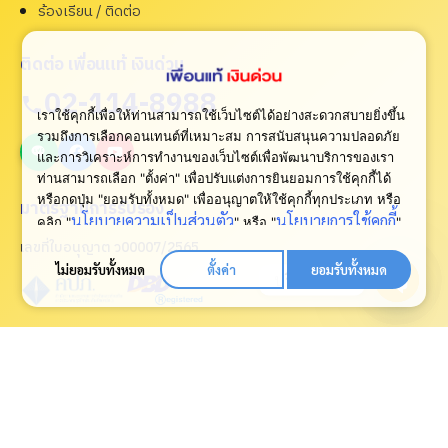
ร้องเรียน / ติดต่อ
ติดต่อ เพื่อนแท้ เงินด่วน
02-114-8988
เราใช้คุกกี้เพื่อให้ท่านสามารถใช้เว็บไซต์ได้อย่างสะดวกสบายยิ่งขึ้น
รวมถึงการเลือกคอนเทนต์ที่เหมาะสม การสนับสนุนความปลอดภัย
และการวิเคราะห์การทำงานของเว็บไซต์เพื่อพัฒนาบริการของเรา
ท่านสามารถเลือก "ตั้งค่า" เพื่อปรับแต่งการยินยอมการใช้คุกกี้ได้
หรือกดปุ่ม "ยอมรับทั้งหมด" เพื่ออนุญาตให้ใช้คุกกี้ทุกประเภท
หรือ
มาตรฐานการรับรอง
นโยบายความเป็นส่วนตัว
นโยบายการใช้คุกกี้
คลิก "
" หรือ "
"
เพื่อดูเพิ่มเติม
เลขที่ใบอนุญาต ว00007/2565
ไม่ยอมรับทั้งหมด
ตั้งค่า
ยอมรับทั้งหมด
ปรึกษาเรา
Open
chaty
กู้เงินด่วนทันใจผ่านแอพ