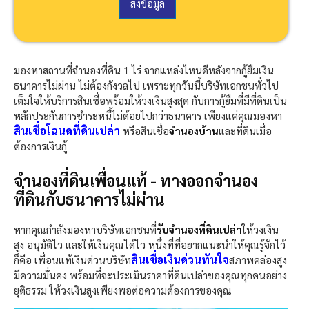
บ
ส่งข้อมูล
อ
ร์
โ
ท
มองหาสถานที่จำนองที่ดิน 1 ไร่ จากแหล่งไหนดีหลังจากกู้ยืมเงิน
ร
ติ
ธนาคารไม่ผ่าน ไม่ต้องกังวลไป เพราะทุกวันนี้บริษัทเอกชนทั่วไป
ด
เต็มใจให้บริการสินเชื่อพร้อมให้วงเงินสูงสุด กับการกู้ยืมที่มีที่ดินเป็น
ต่
หลักประกันการชำระหนี้ไม่ด้อยไปกว่าธนาคาร เพียงแค่คุณมองหา
อ
สินเชื่อโฉนดที่ดินเปล่า
หรือสินเชื่อ
จำนองบ้าน
และที่ดินเมื่อ
ก
ต้องการเงินกู้
ลั
บ
จำนองที่ดินเพื่อนแท้ - ทางออกจำนอง
:
ที่ดินกับธนาคารไม่ผ่าน
หากคุณกำลังมองหาบริษัทเอกชนที่
รับจำนองที่ดินเปล่า
ให้วงเงิน
สูง อนุมัติไว และให้เงินคุณได้ไว หนึ่งที่ที่อยากแนะนำให้คุณรู้จักไว้
สินเชื่อเงินด่วนทันใจ
ก็คือ เพื่อนแท้เงินด่วนบริษัท
สภาพคล่องสูง
มีความมั่นคง พร้อมที่จะประเมินราคาที่ดินเปล่าของคุณทุกคนอย่าง
ยุติธรรม ให้วงเงินสูงเพียงพอต่อความต้องการของคุณ