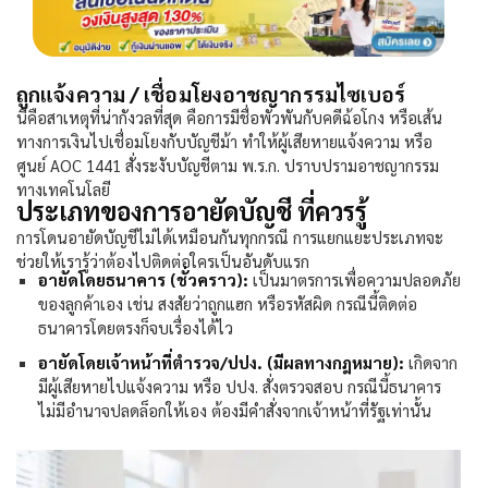
ถูกแจ้งความ / เชื่อมโยงอาชญากรรมไซเบอร์
นี่คือสาเหตุที่น่ากังวลที่สุด คือการมีชื่อพัวพันกับคดีฉ้อโกง หรือเส้น
ทางการเงินไปเชื่อมโยงกับบัญชีม้า ทำให้ผู้เสียหายแจ้งความ หรือ
ศูนย์ AOC 1441 สั่งระงับบัญชีตาม พ.ร.ก. ปราบปรามอาชญากรรม
ทางเทคโนโลยี
ประเภทของการอายัดบัญชี ที่ควรรู้
การ
โดนอายัดบัญชี
ไม่ได้เหมือนกันทุกกรณี การแยกแยะประเภทจะ
ช่วยให้เรารู้ว่าต้องไปติดต่อใครเป็นอันดับแรก
อายัดโดยธนาคาร (ชั่วคราว):
เป็นมาตรการเพื่อความปลอดภัย
ของลูกค้าเอง เช่น สงสัยว่าถูกแฮก หรือรหัสผิด กรณีนี้ติดต่อ
ธนาคารโดยตรงก็จบเรื่องได้ไว
อายัดโดยเจ้าหน้าที่ตำรวจ/ปปง. (มีผลทางกฎหมาย):
เกิดจาก
มีผู้เสียหายไปแจ้งความ หรือ ปปง. สั่งตรวจสอบ กรณีนี้ธนาคาร
ไม่มีอำนาจปลดล็อกให้เอง ต้องมีคำสั่งจากเจ้าหน้าที่รัฐเท่านั้น