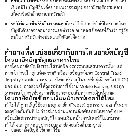
ห้ามโอนเงินหนี:
หากยังมีบางช่องทางที่โอนเงินออกได้ ห้ามโอน
เงินหนีไปบัญชีอื่นเด็ดขาด เพราะจะถูกมองว่ามีพฤติกรรมหลบ
เลี่ยงหรือยักย้ายถ่ายเททรัพย์สิน
ระวังมิจฉาชีพรับจ้างปลดอายัด:
จำไว้เสมอว่าไม่มีใครปลดล็อก
บัญชีได้นอกจากธนาคารและตำรวจ อย่าหลงเชื่อคนที่อ้างว่า “รู้จัก
คนใน” หรือรับจ้างปลดแบล็กลิสต์เด็ดขาด
คำถามที่พบบ่อยเกี่ยวกับการโดนอายัดบัญชี
โดนอายัดบัญชีทุกธนาคารไหม
หาก
โดนอายัดบัญชี
เพราะใส่รหัสผิด จะกระทบแค่ธนาคารนั้นๆ แต่
หากเป็นกรณี “ถูกแจ้งความ” หรือรายชื่อถูกส่งเข้า Central Fraud
Registry ของสมาคมธนาคารไทย หรืออยู่ในรายชื่อผู้เฝ้าระวัง (HR03)
ของ ปปง. อาจส่งผลให้ถูกระงับการใช้งาน Mobile Banking ของทุก
ธนาคารเป็นการชั่วคราวเพื่อตรวจสอบเส้นทางการเงินทั้งหมด
โดนอายัดบัญชี ถอนเงินหน้าเคาน์เตอร์ได้ไหม
ทำไม่ได้ หากบัญชีมีสถานะถูกอายัด (Freeze) ธุรกรรมขาออกทั้งหมด
จะถูกปิดกั้นทันที ไม่ว่าจะโอนผ่านแอปพลิเคชัน กดเงินจากตู้ ATM
หรือแม้แต่การนำสมุดบัญชีไปถอนเงินหน้าเคาน์เตอร์ก็ไม่สามารถ
ทำได้ จนกว่ากระบวนการปลดอายัดจะเสร็จสิ้นสมบูรณ์
ปลดอายัดบัญชี ใช้เวลากี่วัน