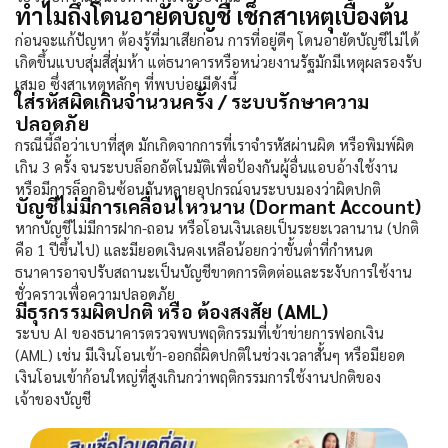
ทำไมถึงโดนอายัดบัญชี เช็กสาเหตุเบื้องต้น
ก่อนจะแก้ปัญหา ต้องรู้ที่มาเสียก่อน การที่อยู่ดีๆ
โดนอายัดบัญชี
ไม่ได้
เกิดขึ้นแบบสุ่มสี่สุ่มห้า แต่ธนาคารหรือหน่วยงานรัฐมักมีเหตุผลรองรับ
เสมอ ซึ่งสาเหตุหลักๆ ที่พบบ่อยมีดังนี้
ใส่รหัสผิดเกินจำนวนครั้ง / ระบบรักษาความ
ปลอดภัย
กรณีนี้ถือว่าเบาที่สุด มักเกิดจากการที่เราจำรหัสผ่านผิด หรือพิมพ์ผิด
เกิน 3 ครั้ง จนระบบล็อกอัตโนมัติเพื่อป้องกันผู้อื่นแอบอ้างใช้งาน
หรือมีการล็อกอินซ้อนกันหลายอุปกรณ์จนระบบมองว่าผิดปกติ
บัญชีไม่มีการเคลื่อนไหวนาน (Dormant Account)
หากบัญชีไม่มีการฝาก-ถอน หรือโอนเงินเลยเป็นระยะเวลานาน (ปกติ
คือ 1 ปีขึ้นไป) และมียอดเงินคงเหลือน้อยกว่าขั้นต่ำที่กำหนด
ธนาคารอาจปรับสถานะเป็นบัญชีขาดการติดต่อและระงับการใช้งาน
ชั่วคราวเพื่อความปลอดภัย
มีธุรกรรมผิดปกติ หรือ ต้องสงสัย (AML)
ระบบ AI ของธนาคารตรวจพบพฤติกรรมที่เข้าข่ายการฟอกเงิน
(AML) เช่น มีเงินโอนเข้า-ออกถี่ผิดปกติในช่วงเวลาสั้นๆ หรือมียอด
เงินโอนเข้าก้อนใหญ่ที่สูงเกินกว่าพฤติกรรมการใช้งานปกติของ
เจ้าของบัญชี