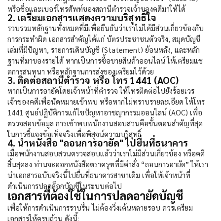
หรือชื่อและเบอร์โทรศัพท์ของสถานีตำรวจเจ้าของคดีมาให้ได้
2. เตรียมเอกสารแสดงความบริสุทธิ์ใจ
รวบรวมหลักฐานทั้งหมดที่มีเพื่อยืนยันว่าเราไม่ได้มีส่วนเกี่ยวข้องกับ
การกระทำผิด เอกสารสำคัญได้แก่ บัตรประชาชนตัวจริง, สมุดบัญชี
เล่มที่มีปัญหา, รายการเดินบัญชี (Statement) ย้อนหลัง, และหลัก
ฐานที่มาของรายได้ หากเป็นการซื้อขายสินค้าออนไลน์ ให้เตรียมแช
ตการสนทนา หรือหลักฐานการส่งของเตรียมไว้ด้วย
3. ติดต่อสถานีตำรวจ หรือ โทร 1441 (AOC)
หากเป็นการอายัดโดยเจ้าหน้าที่ตำรวจ ให้โทรติดต่อไปยังร้อยเวร
เจ้าของคดีเพื่อนัดหมายเข้าพบ หรือหากไม่ทราบรายละเอียด ให้โทร
1441 ศูนย์ปฏิบัติการแก้ไขปัญหาอาชญากรรมออนไลน์ (AOC) เพื่อ
ตรวจสอบข้อมูล การเข้าพบพนักงานสอบสวนคือขั้นตอนสำคัญที่สุด
ในการชี้แจงข้อเท็จจริงเพื่อพิสูจน์ความบริสุทธิ์
4. นำหนังสือ "ถอนการอายัด" ไปยื่นที่ธนาคาร
เมื่อพนักงานสอบสวนตรวจสอบแล้วว่าเราไม่มีส่วนเกี่ยวข้อง หรือคดี
สิ้นสุดลง ท่านจะออกหนังสือตราครุฑที่มีคำสั่ง “ถอนการอายัด” ให้เรา
นำเอกสารฉบับจริงนี้ไปยื่นที่ธนาคารสาขาเดิม เพื่อให้เจ้าหน้าที่
ดำเนินการปลดล็อกบัญชีในระบบต่อไป
เอกสารที่ต้องใช้ในการปลดอายัดบัญชี
เพื่อให้การดำเนินการราบรื่น ไม่ต้องวิ่งเต้นหลายรอบ ควรเตรียม
เอกสารให้ครบถ้วน ดังนี้: