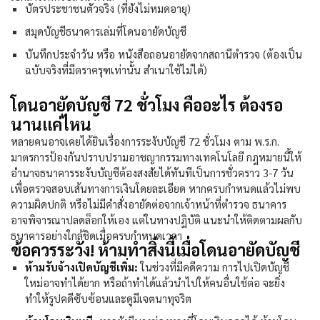
บัตรประชาชนตัวจริง (ที่ยังไม่หมดอายุ)
สมุดบัญชีธนาคารเล่มที่
โดนอายัดบัญชี
บันทึกประจำวัน หรือ หนังสือถอนอายัดจากสถานีตำรวจ (ต้องเป็น
ฉบับจริงที่มีตราครุฑเท่านั้น สำเนาใช้ไม่ได้)
โดนอายัดบัญชี 72 ชั่วโมง คืออะไร ต้องรอ
นานแค่ไหน
หลายคนอาจเคยได้ยินเรื่องการระงับบัญชี 72 ชั่วโมง ตาม พ.ร.ก.
มาตรการป้องกันปราบปรามอาชญากรรมทางเทคโนโลยี กฎหมายนี้ให้
อำนาจธนาคารระงับบัญชีต้องสงสัยได้ทันทีเป็นการชั่วคราว 3-7 วัน
เพื่อตรวจสอบเส้นทางการเงินโดยละเอียด หากครบกำหนดแล้วไม่พบ
ความผิดปกติ หรือไม่มีคำสั่งอายัดต่อจากเจ้าหน้าที่ตำรวจ ธนาคาร
อาจพิจารณาปลดล็อกให้เอง แต่ในทางปฏิบัติ แนะนำให้ติดตามผลกับ
ธนาคารอย่างใกล้ชิดเมื่อครบกำหนดเวลา
ข้อควรระวัง! ห้ามทำสิ่งนี้เมื่อโดนอายัดบัญชี
ห้ามรับจ้างเปิดบัญชีเพิ่ม:
ในช่วงที่มีคดีความ การไปเปิดบัญชี
ใหม่อาจทำได้ยาก หรือถ้าทำได้แล้วนำไปให้คนอื่นใช้ต่อ จะยิ่ง
ทำให้รูปคดีซับซ้อนและดูมีเจตนาทุจริต