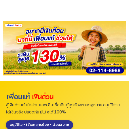
กู้เงินด่วนทันใจผ่านแอพ สินเชื่อเงินกู้ถูกต้องตามกฎหมาย อนุมัติง่าย
ได้เงินจริง ปลอดภัย มั่นใจได้ 100%
อนุมัติไว • ใช้เอกสารน้อย • ผ่อนสบาย