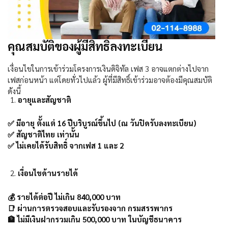
คุณสมบัติของผู้มีสิทธิ์ลงทะเบียน
เงื่อนไขในการเข้าร่วมโครงการเงินดิจิทัล เฟส
3
อาจแตกต่างไปจาก
เฟสก่อนหน้า แต่โดยทั่วไปแล้ว ผู้ที่มีสิทธิ์เข้าร่วมอาจต้องมีคุณสมบัติ
ดังนี้
อายุและสัญชาติ
✅
มีอายุ
ตั้งแต่
16
ปีบริบูรณ์ขึ้นไป
(
ณ วันปิดรับลงทะเบียน)
✅
สัญชาติไทย
เท่านั้น
✅
ไม่เคยได้รับสิทธิ์
จากเฟส
1
และ
2
เงื่อนไขด้านรายได้
💰
รายได้ต่อปี
ไม่เกิน
840,000
บาท
📑
ผ่านการตรวจสอบและรับรองจาก
กรมสรรพากร
🏦
ไม่มีเงินฝากรวมเกิน
500,000
บาท
ในบัญชีธนาคาร