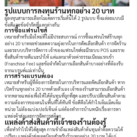
รูปแบบการลงทุนร้านทุกอย่าง 20 บาท
ผู้ลงทุนสามารถเลือกโมเดลการเริ่มต้นได้ 2 รูปแบบ ซึ่งแต่ละแบบมี
ข้อดีและข้อจำกัดที่แตกต่างกัน:
การซื้อแฟรนไชส์
เหมาะสำหรับมือใหม่ที่ไม่มีประสบการณ์ การซื้อแฟรนไชส์
ร้านทุก
อย่าง 20
บาทจะช่วยลดความยุ่งยากในการคัดเลือกสินค้า การจัดร้าน
และระบบบริหารจัดการ เจ้าของแฟรนไชส์จะมีระบบ POS และราย
ชื่อสินค้าขายดีแนะนำให้ แต่แลกมาด้วยค่าธรรมเนียมแรกเข้า
(Franchise Fee) และข้อจำกัดในการเลือกสินค้าบางอย่างที่ต้องรับ
จากแบรนด์แม่เท่านั้น
การสร้างแบรนด์เอง
เหมาะสำหรับผู้ที่ต้องการอิสระในการบริหารและคัดเลือกสินค้า หาก
เปิด
ร้านทุกอย่าง 20
บาทด้วยตัวเอง เจ้าของร้านสามารถเลือกสินค้า
จากหลายแหล่งเพื่อให้ได้ต้นทุนที่ถูกที่สุด และปรับเปลี่ยนสินค้าตาม
ความต้องการของคนในพื้นที่ได้ทันที ข้อดีคือได้กำไรเต็มเม็ดเต็ม
หน่วย ไม่ต้องแบ่งเปอร์เซ็นต์ แต่ต้องทำการบ้านหนักเรื่องการหา
แหล่งค้าส่งและการจัดการสต็อก
แหล่งค้าส่งสินค้าที่เจ้าของร้านต้องรู้
เพื่อทำกำไรให้ได้สูงสุด การเข้าถึงแหล่งสินค้าต้นทุนต่ำคือความได้
เปรียบ แหล่งค้าส่งยอดนิยมสำหรับ
ร้านทุกอย่าง 20
บาท ได้แก่