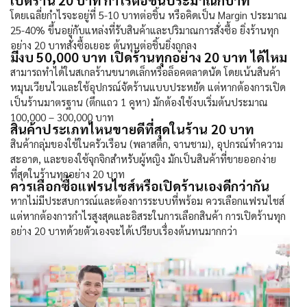
เปิดร้าน 20 บาท กำไรต่อชิ้นประมาณกี่บาท
โดยเฉลี่ยกำไรจะอยู่ที่ 5-10 บาทต่อชิ้น หรือคิดเป็น Margin ประมาณ
25-40% ขึ้นอยู่กับแหล่งที่รับสินค้าและปริมาณการสั่งซื้อ ยิ่ง
ร้านทุก
อย่าง 20
บาทสั่งซื้อเยอะ ต้นทุนต่อชิ้นยิ่งถูกลง
มีงบ 50,000 บาท เปิดร้านทุกอย่าง 20 บาท ได้ไหม
สามารถทำได้ในสเกลร้านขนาดเล็กหรือล็อคตลาดนัด โดยเน้นสินค้า
หมุนเวียนไวและใช้อุปกรณ์จัดร้านแบบประหยัด แต่หากต้องการเปิด
เป็นร้านมาตรฐาน (ตึกแถว 1 คูหา) มักต้องใช้งบเริ่มต้นประมาณ
100,000 – 300,000 บาท
สินค้าประเภทไหนขายดีที่สุดในร้าน 20 บาท
สินค้ากลุ่มของใช้ในครัวเรือน (พลาสติก, จานชาม), อุปกรณ์ทำความ
สะอาด, และของใช้จุกจิกสำหรับผู้หญิง มักเป็นสินค้าที่ขายออกง่าย
ที่สุดใน
ร้านทุกอย่าง 20
บาท
ควรเลือกซื้อแฟรนไชส์หรือเปิดร้านเองดีกว่ากัน
หากไม่มีประสบการณ์และต้องการระบบที่พร้อม ควรเลือกแฟรนไชส์
แต่หากต้องการกำไรสูงสุดและอิสระในการเลือกสินค้า การเปิด
ร้านทุก
อย่าง 20
บาทด้วยตัวเองจะได้เปรียบเรื่องต้นทุนมากกว่า