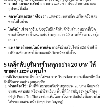
ย่านสำเพ็งและเสือป่า:
แหล่งรวมสินค้ากิ๊ฟช็อป ของเล่น และ
อุปกรณ์มือถือ
ตลาดไทและตลาดไอยรา:
แหล่งรวมพลาสติก เครื่องครัว และ
ของใช้ในบ้าน
โกดังนำเข้าจากจีน:
ปัจจุบันมีโกดังสินค้าจีนจำนวนมากที่เปิด
ขายส่งโดยตรง ซึ่งเหมาะกับ
ร้านทุกอย่าง 20
บาทที่ต้องการวอลุ่ม
เยอะๆ
แพลตฟอร์มออนไลน์ขายส่ง:
การสั่งผ่านเว็บไซต์ B2B ช่วยให้
เปรียบเทียบราคาได้ง่ายและมีบริการจัดส่งถึงร้าน
5 เคล็ดลับบริหารร้านทุกอย่าง 20 บาท ให้
ขายดีและคืนทุนไว
การมีเงินทุนอย่างเดียวอาจไม่พอ การบริหารจัดการอย่างมืออาชีพคือ
ตัวชี้วัดความอยู่รอดของธุรกิจ
ทำเลต้องใช่:
พื้นที่ที่เหมาะสมกับ
ร้านทุกอย่าง 20
บาท คือแหล่ง
ชุมชน ตลาดสด หรือหน้าโรงเรียน พื้นที่ที่มีการสัญจรทางเท้าสูง
(High Foot Traffic) จะช่วยเพิ่มโอกาสในการตัดสินใจซื้อแบบไม่
ได้วางแผนล่วงหน้า (Impulse Buying)