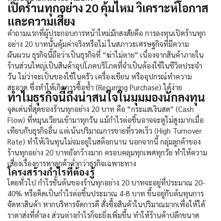
เปิดร้านทุกอย่าง 20 คุ้มไหม วิเคราะห์โอกาส
และความเสี่ยง
คำถามแรกที่ผู้ประกอบการหน้าใหม่มักสงสัยคือ การลงทุนเปิด
ร้านทุก
อย่าง 20
บาทนั้นคุ้มค่าจริงหรือไม่ ในสภาวะเศรษฐกิจที่มีความ
ผันผวน ธุรกิจนี้ถือว่าเป็นธุรกิจที่ “ฆ่าไม่ตาย” เนื่องจากสินค้าภายใน
ร้านส่วนใหญ่เป็นสินค้าอุปโภคบริโภคที่จำเป็นต้องใช้ในชีวิตประจำ
วัน ไม่ว่าจะเป็นของใช้ในครัว เครื่องเขียน หรืออุปกรณ์ทำความ
สะอาด ซึ่งทำให้เกิดการซื้อซ้ำ (Recurring Purchase) ได้ง่าย
ทำไมธุรกิจนี้ถึงน่าสนใจในมุมมองนักลงทุน
จุดเด่นที่สุดของ
ร้านทุกอย่าง 20
บาท คือ “กระแสเงินสด” (Cash
Flow) ที่หมุนเวียนเข้ามาทุกวัน แม้กำไรต่อชิ้นอาจจะดูไม่สูงมากเมื่อ
เทียบกับธุรกิจอื่น แต่เน้นปริมาณการขายที่รวดเร็ว (High Turnover
Rate) ทำให้เงินทุนไม่จมอยู่ในสต็อกนาน นอกจากนี้ กลุ่มลูกค้าของ
ร้านทุกอย่าง 20
บาทยังกว้างมาก ครอบคลุมทุกเพศทุกวัย ทำให้ความ
เสี่ยงเรื่องการหาลูกค้าต่ำกว่าธุรกิจเฉพาะทาง
โครงสร้างกำไรที่ต้องรู้
โดยทั่วไป กำไรขั้นต้นของ
ร้านทุกอย่าง 20
บาทจะอยู่ที่ประมาณ 20-
40% หรือคิดเป็นกำไรต่อชิ้นประมาณ 4-8 บาท ขึ้นอยู่กับต้นทุนการ
จัดหาสินค้า หากบริหารจัดการดี สั่งซื้อสินค้าในปริมาณมากเพื่อให้ได้
ราคาส่งที่ต่ำลง ส่วนต่างกำไรก็จะยิ่งเพิ่มขึ้น ทำให้ร้านค้าปลีกขนาด