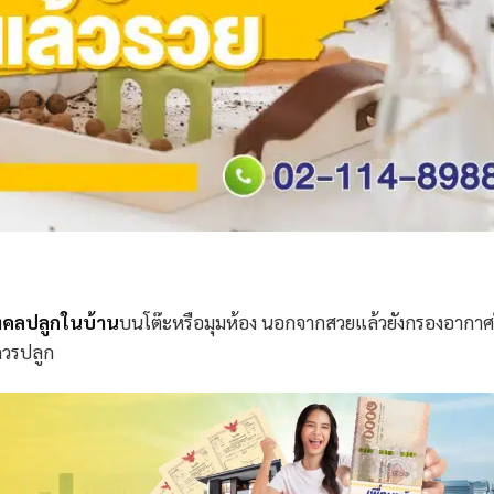
งคลปลูกในบ้าน
บนโต๊ะหรือมุมห้อง นอกจากสวยแล้วยังกรองอากาศ
ควรปลูก