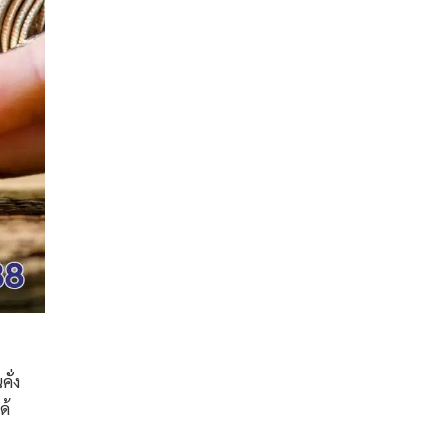
ั่ง
ด้