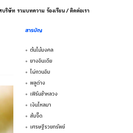
บริษัท
รวมบทความ
ร้องเรียน / ติดต่อเรา
สารบัญ
ต้นไม้มงคล
ยางอินเดีย​
ไผ่กวนอิม​
พลูด่าง​
เฟิร์นข้าหลวง​
เงินไหลมา​
ส้มจี๊ด​
เศรษฐีรวยทรัพย์​