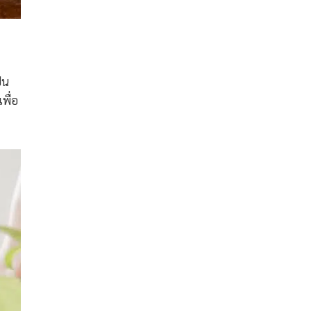
็น
พื่อ