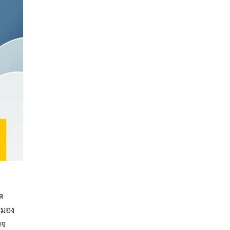
ด
มมอง
วจ