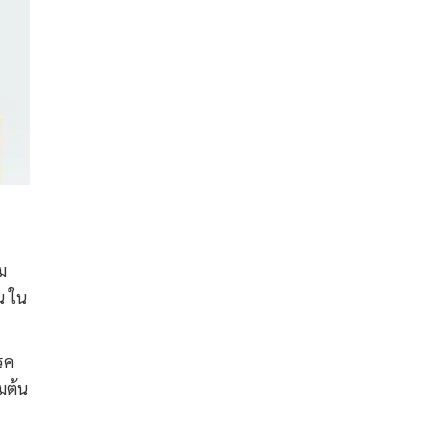
ม
น ใน
รค
มต้น