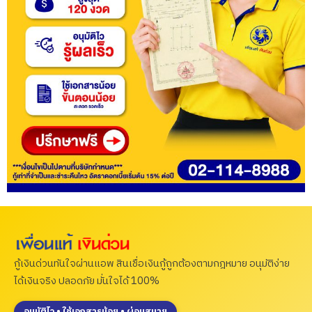
กู้เงินด่วนทันใจผ่านแอพ สินเชื่อเงินกู้ถูกต้องตามกฎหมาย อนุมัติง่าย
ได้เงินจริง ปลอดภัย มั่นใจได้ 100%
อนุมัติไว • ใช้เอกสารน้อย • ผ่อนสบาย