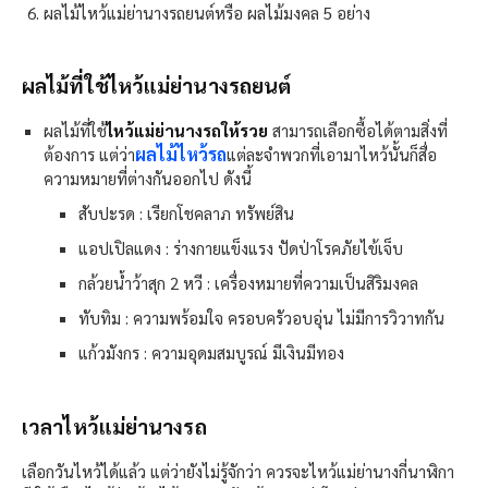
ผลไม้ไหว้แม่ย่านางรถยนต์หรือ ผลไม้มงคล 5 อย่าง
ผลไม้ที่ใช้ไหว้แม่ย่านางรถยนต์​
ผลไม้ที่ใช้
ไหว้แม่ย่านางรถให้รวย
สามารถเลือกซื้อได้ตามสิ่งที่
ผลไม้ไหว้รถ
ต้องการ แต่ว่า
แต่ละจำพวกที่เอามาไหว้นั้นก็สื่อ
ความหมายที่ต่างกันออกไป ดังนี้
สับปะรด : เรียกโชคลาภ ทรัพย์สิน
แอปเปิลแดง : ร่างกายแข็งแรง ปัดป่าโรคภัยไข้เจ็บ
กล้วยน้ำว้าสุก 2 หวี : เครื่องหมายที่ความเป็นสิริมงคล
ทับทิม : ความพร้อมใจ ครอบครัวอบอุ่น ไม่มีการวิวาทกัน
แก้วมังกร : ความอุดมสมบูรณ์ มีเงินมีทอง
เวลาไหว้แม่ย่านางรถ​
เลือกวันไหว้ได้แล้ว แต่ว่ายังไม่รู้จักว่า ควรจะไหว้แม่ย่านางกี่นาฬิกา