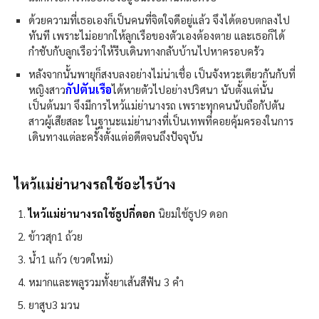
ด้วยความที่เธอเองก็เป็นคนที่จิตใจดีอยู่แล้ว จึงได้ตอบตกลงไป
ทันที เพราะไม่อยากให้ลูกเรือของตัวเองต้องตาย และเธอก็ได้
กำชับกับลูกเรือว่าให้รีบเดินทางกลับบ้านไปหาครอบครัว
หลังจากนั้นพายุก็สงบลงอย่างไม่น่าเชื่อ เป็นจังหวะเดียวกันกับที่
กัปตันเรือ
หญิงสาว
ได้หายตัวไปอย่างปริศนา นับตั้งแต่นั้น
เป็นต้นมา จึงมีการไหว้แม่ย่านางรถ เพราะทุกคนนับถือกัปตัน
สาวผู้เสียสละ ในฐานะแม่ย่านางที่เป็นเทพที่คอยคุ้มครองในการ
เดินทางแต่ละครั้งตั้งแต่อดีตจนถึงปัจจุบัน
ไหว้แม่ย่านางรถใช้อะไรบ้าง​
ไหว้แม่ย่านางรถใช้ธูปกี่ดอก
นิยมใช้ธูป9 ดอก
ข้าวสุก1 ถ้วย
น้ำ1 แก้ว (ขวดใหม่)
หมากและพลูรวมทั้งยาเส้นสีฟัน 3 คำ
ยาสูบ3 มวน