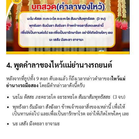
4. พูดคำลาของไหว้แม่ย่านางรถยนต์
หลังจากที่ธูปทั้ง 9 ดอก ดับลงแล้ว ก็ถึงเวลากล่าวคำลาของ
ไหว้แม่
ย่านางรถมือสอง
โดยมีคำกล่าวลาดังนี้ครับ
นะโม ตัสสะ ภะคะวะโต อะระหะโต สัมมาสัมพุทธัสสะ (3 จบ)
พุทธังลา ธัมมังลา สังฆังลา ข้าพเจ้าขอลาสิ่งของเหล่านี้ เพื่อให้
เป็นทานต่อไป และเพื่อเป็นยารักษาโรค อย่าให้เกิดโทษใดๆ เลย
นะ เสสัง มังคะลา ยาจามะ