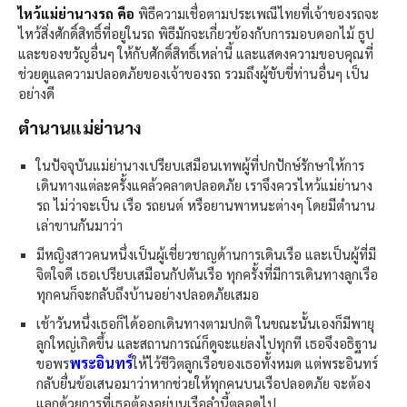
ไหว้แม่ย่านางรถ คือ
พิธีความเชื่อตามประเพณีไทยที่เจ้าของรถจะ
ไหว้สิ่งศักดิ์สิทธิ์ที่อยู่ในรถ พิธีมักจะเกี่ยวข้องกับการมอบดอกไม้ ธูป
และของขวัญอื่นๆ ให้กับศักดิ์สิทธิ์เหล่านี้ และแสดงความขอบคุณที่
ช่วยดูแลความปลอดภัยของเจ้าของรถ รวมถึงผู้ขับขี่ท่านอื่นๆ เป็น
อย่างดี
ตำนานแม่ย่านาง​
ในปัจจุบันแม่ย่านางเปรียบเสมือนเทพผู้ที่ปกปักษ์รักษาให้การ
เดินทางแต่ละครั้งแคล้วคลาดปลอดภัย เราจึงควรไหว้แม่ย่านาง
รถ ไม่ว่าจะเป็น เรือ รถยนต์ หรือยานพาหนะต่างๆ โดยมีตำนาน
เล่าขานกันมาว่า
มีหญิงสาวคนหนึ่งเป็นผู้เชี่ยวชาญด้านการเดินเรือ และเป็นผู้ที่มี
จิตใจดี เธอเปรียบเสมือนกัปตันเรือ ทุกครั้งที่มีการเดินทางลูกเรือ
ทุกคนก็จะกลับถึงบ้านอย่างปลอดภัยเสมอ
เช้าวันหนึ่งเธอก็ได้ออกเดินทางตามปกติ ในขณะนั้นเองก็มีพายุ
ลูกใหญ่เกิดขึ้น และสถานการณ์ก็ดูจะแย่ลงไปทุกที เธอจึงอธิฐาน
พระอินทร์
ขอพร
ให้ไว้ชีวิตลูกเรือของเธอทั้งหมด แต่พระอินทร์
กลับยื่นข้อเสนอมาว่าหากช่วยให้ทุกคนบนเรือปลอดภัย จะต้อง
แลกด้วยการที่เธอต้องอยู่บนเรือลำนี้ตลอดไป