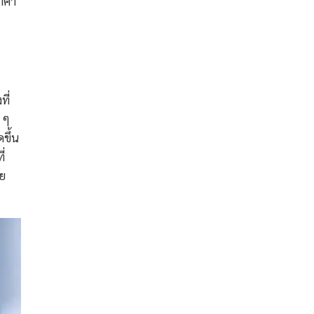
ราคา
ที่
 ๆ
ขึ้น
่
ัย