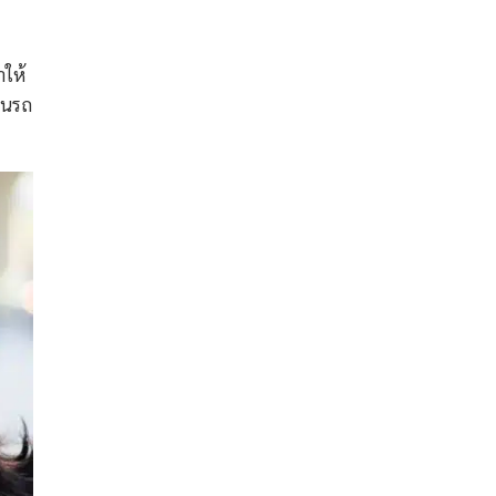
ำให้
านรถ