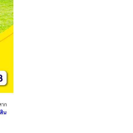
หาก
สิน