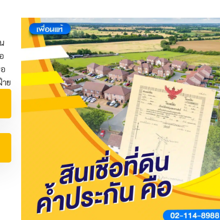
ิน
่อ
ขอ
ฝ่าย