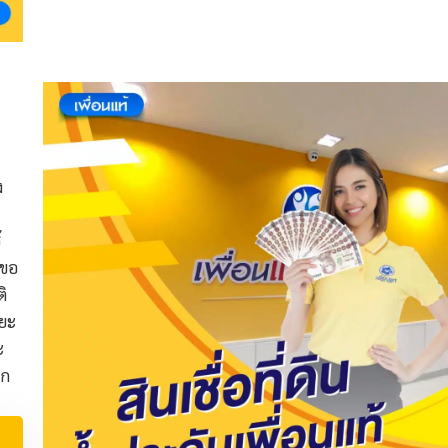
ง
้
นขอ
ิ
ะยะ
ะ
อก