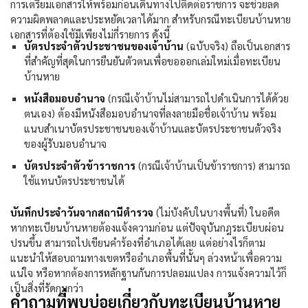
การเตรียมเอกสารให้พร้อมก่อนเดินทางไปติดต่อราชการ จะช่วยลด
ความผิดพลาดและประหยัดเวลาได้มาก สำหรับกรณี
ทะเบียนบ้านหาย
เอกสารที่ต้องใช้มีเพียงไม่กี่รายการ ดังนี้
บัตรประจำตัวประชาชนของเจ้าบ้าน
(ฉบับจริง) ถือเป็นเอกสาร
ที่สำคัญที่สุดในการยืนยันตัวตนเพื่อขอออกเล่มใหม่เมื่อ
ทะเบียน
บ้านหาย
หนังสือมอบอำนาจ
(กรณีเจ้าบ้านไม่สามารถไปดำเนินการได้ด้วย
ตนเอง) ต้องมีหนังสือมอบอำนาจที่ลงลายมือชื่อเจ้าบ้าน พร้อม
แนบสำเนาบัตรประชาชนของเจ้าบ้านและบัตรประชาชนตัวจริง
ของผู้รับมอบอำนาจ
บัตรประจำตัวข้าราชการ
(กรณีเจ้าบ้านเป็นข้าราชการ) สามารถ
ใช้แทนบัตรประชาชนได้
บันทึกประจำวันจากสถานีตำรวจ
(ไม่บังคับในบางพื้นที่) ในอดีต
หาก
ทะเบียนบ้านหาย
ต้องแจ้งความก่อน แต่ปัจจุบันกฎระเบียบผ่อน
ปรนขึ้น สามารถไปเขียนคำร้องที่อำเภอได้เลย แต่อย่างไรก็ตาม
แนะนำให้สอบถามทางเขตหรืออำเภอพื้นที่นั้นๆ ล่วงหน้าเพื่อความ
แน่ใจ หรือหากต้องการหลักฐานกันการปลอมแปลง การแจ้งความไว้ก็
เป็นสิ่งที่รัดกุมกว่า
คำถามที่พบบ่อยเกี่ยวกับทะเบียนบ้านหาย