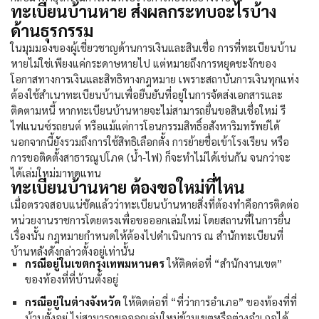
ทะเบียนบ้านหาย ส่งผลกระทบอะไรบ้าง
ด้านธุรกรรม
ในมุมมองของผู้เชี่ยวชาญด้านการเงินและสินเชื่อ การที่
ทะเบียนบ้าน
หาย
ไม่ใช่เพียงแค่กระดาษหายไป แต่หมายถึงการหยุดชะงักของ
โอกาสทางการเงินและสิทธิทางกฎหมาย เพราะสถาบันการเงินทุกแห่ง
ต้องใช้สำเนาทะเบียนบ้านเพื่อยืนยันที่อยู่ในการจัดส่งเอกสารและ
ติดตามหนี้ หาก
ทะเบียนบ้านหาย
จะไม่สามารถยื่นขอสินเชื่อใหม่ รี
ไฟแนนซ์รถยนต์ หรือแม้แต่การโอนกรรมสิทธิ์อสังหาริมทรัพย์ได้
นอกจากนี้ยังรวมถึงการใช้สิทธิเลือกตั้ง การย้ายชื่อเข้าโรงเรียน หรือ
การขอติดตั้งสาธารณูปโภค (น้ำ-ไฟ) ก็จะทำไม่ได้เช่นกัน จนกว่าจะ
ได้เล่มใหม่มาทดแทน
ทะเบียนบ้านหาย ต้องขอใหม่ที่ไหน
เมื่อตรวจสอบแน่ชัดแล้วว่า
ทะเบียนบ้านหาย
สิ่งที่ต้องทำคือการติดต่อ
หน่วยงานราชการโดยตรงเพื่อขอออกเล่มใหม่ โดยสถานที่ในการยื่น
เรื่องนั้น กฎหมายกำหนดให้ต้องไปดำเนินการ ณ สำนักทะเบียนที่
บ้านหลังดังกล่าวตั้งอยู่เท่านั้น
กรณีอยู่ในเขตกรุงเทพมหานคร
ให้ติดต่อที่ “สำนักงานเขต”
ของท้องที่ที่บ้านตั้งอยู่
กรณีอยู่ในต่างจังหวัด
ให้ติดต่อที่ “ที่ว่าการอำเภอ” ของท้องที่ที่
บ้านตั้งอยู่ ไม่สามารถขอออกเล่มใหม่ข้ามเขตหรือต่างอำเภอได้