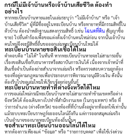
กรณีไม่มีเจ้าบ้านหรือเจ้าบ้านเสียชีวิต ต้องทำ
อย่างไร
หาก
ทะเบียนบ้านหาย
และในเล่มระบุว่า “ไม่มีเจ้าบ้าน” หรือ “เจ้า
บ้านเสียชีวิต” ผู้ที่มีชื่ออยู่ในทะเบียนบ้าน หรือทายาทที่มีกรรมสิทธิ์ใน
โฉนดที่ดิน
ตัวบ้าน ต้องนำหลักฐานแสดงกรรมสิทธิ์ (เช่น
สัญญาซื้อ
ขาย) ไปยื่นคำร้องเพื่อขอแต่งตั้งเจ้าบ้านคนใหม่ก่อน จากนั้นเจ้าบ้าน
คนใหม่จึงจะมีสิทธิ์ยื่นขอออกเล่มทะเบียนบ้านใหม่ได้
ทะเบียนบ้านหายขอสินเชื่อได้ไหม
คำตอบคือ “ไม่ได้” ในทันที หาก
ทะเบียนบ้านหาย
จะไม่สามารถยื่น
เรื่องขอสินเชื่อกับธนาคารหรือสถาบันการเงินได้ เนื่องจากเจ้าหน้าที่
สินเชื่อจำเป็นต้องถ่ายสำเนาจากเล่มจริง หรือตรวจสอบความถูกต้อง
ของที่อยู่ตามกฎหมายเพื่อประกอบการพิจารณาอนุมัติวงเงิน ดังนั้น
ต้องรีบไปขอเล่มใหม่ให้เรียบร้อยก่อนยื่นกู้
ทะเบียนบ้านหายทําที่ต่างจังหวัดได้ไหม
การขอเล่มใหม่กรณี
ทะเบียนบ้านหาย
ไม่สามารถทำข้ามเขตหรือต่าง
จังหวัดได้ ต้องเดินทางไปทำที่สำนักงานเขต (ในกรุงเทพฯ) หรือ ที่
ว่าการอำเภอ (ต่างจังหวัด) ของท้องที่ที่บ้านตั้งอยู่จากที่ออกให้เท่านั้น
แม้ระบบทะเบียนราษฎร์จะออนไลน์ถึงกัน แต่การออกสมุดเล่มจริง
เป็นอำนาจของนายทะเบียนท้องถิ่นนั้นๆ
ขอสำเนาทะเบียนบ้านออนไลน์ได้ไหม
หากต้องการเพียงแค่ “ข้อมูล” หรือ “รายการบุคคล” เพื่อใช้เร่งด่วน