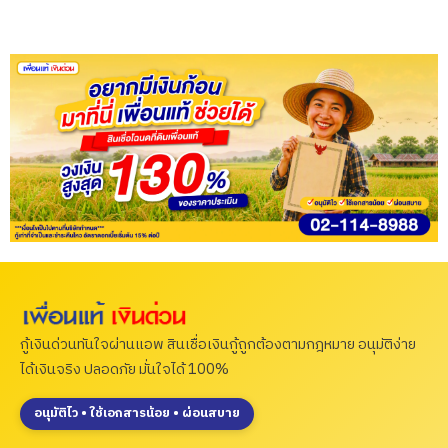
กู้เงินด่วนทันใจผ่านแอพ สินเชื่อเงินกู้ถูกต้องตามกฎหมาย อนุมัติง่าย
ได้เงินจริง ปลอดภัย มั่นใจได้ 100%
อนุมัติไว • ใช้เอกสารน้อย • ผ่อนสบาย