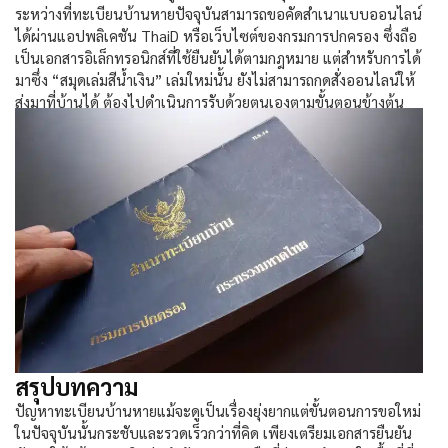
ระหว่างที่
ทะเบียนบ้านหาย
ปัจจุบันสามารถขอคัดสำเนาแบบออนไลน์
ได้ผ่านแอปพลิเคชัน ThaiD หรือเว็บไซต์ของกรมการปกครอง ซึ่งถือ
เป็นเอกสารอิเล็กทรอนิกส์ที่ใช้ยืนยันได้ตามกฎหมาย แต่สำหรับการได้
มาซึ่ง “สมุดเล่มสีน้ำเงิน” เล่มใหม่นั้น ยังไม่สามารถกดสั่งออนไลน์ให้
ส่งมาที่บ้านได้ ต้องไปดำเนินการรับด้วยตนเองตามขั้นตอนข้างต้น
สรุปบทความ
ปัญหา
ทะเบียนบ้านหาย
แม้จะดูเป็นเรื่องยุ่งยากแต่ขั้นตอนการขอใหม่
ในปัจจุบันนั้นกระชับและรวดเร็วกว่าที่คิด เพียงเตรียมเอกสารยืนยัน