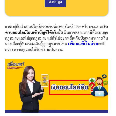
ส่งข้อมูล
เ
ภ
ท
สิ
น
แหล่งกู้ยืมเงินออนไลน์ด่วนผ่านช่องทางไลน์ Line หรือทางแอพ
เงิน
เ
ด่วนออนไลน์โอนเข้าบัญชีได้จริง
นั้น มีหลากหลายมากมีทั้งแบบถูก
ชื่
กฎหมายและไม่ถูกกฎหมาย แต่ถ้าไม่อยากเสี่ยงกับปัญหาทางการเงิน
อ
เพื่อนแท้เงินด่วน
ควรเลือกกู้กับแหล่งเงินกู้ถูกกฎหมาย เช่น
จะดี
กว่า เพราะคุณจะได้รับความเป็นธรรม