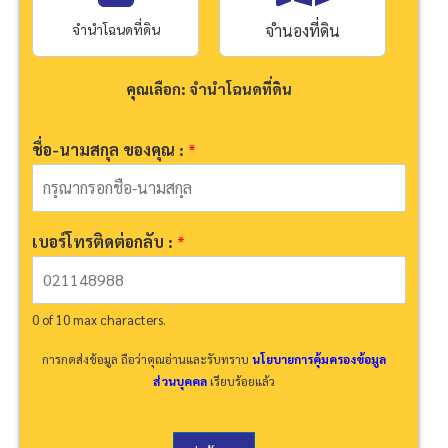
จำนำโฉนดที่ดิน
จำนองที่ดิน
คุณเลือก: จำนำโฉนดที่ดิน
ชื่
ชื่อ-นามสกุล ของคุณ :
*
อ
-
น
า
ม
เบอร์โทรติดต่อกลับ :
*
ส
กุ
ล
เ
0 of 10 max characters.
ลื
อ
การกดส่งข้อมูล ถือว่าคุณอ่านและรับทราบ
นโยบายการคุ้มครองข้อมูล
ก
ส่วนบุคคล
เรียบร้อยแล้ว
ป
ร
ะ