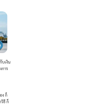
กับเงิน
องการ
อง ก็
ิธี ก็