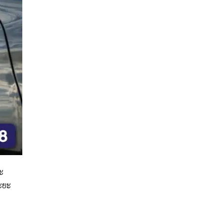
ะ
ระยะ