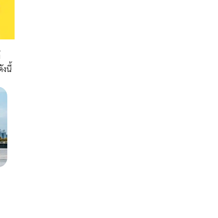
์
งนี้