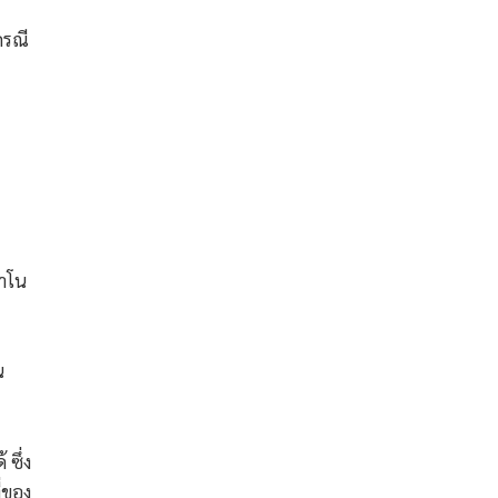
 กรณี
นาโน
น
ซึ่ง
่ของ