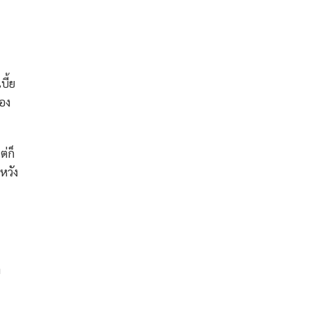
ี้ย
อง
่ก็
หวัง
ำ