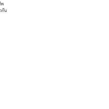
ชีพ
วกัน