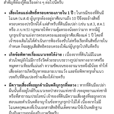
สำคัญที่ต้องรู้คือเรื่องต่าง ๆ ต่อไปนี้ครับ
เสี่ยงโดนแย่งสิทธิ์ครอบครองภายใน 1 ปี :
ในกรณีของที่ดินมี
โฉนด (น.ส.4) ผู้บุกรุกต้องอยู่อาศัยนานถึง 10 ปีจึงจะอ้างสิทธิ์
ครอบครองปรปักษ์ได้ แต่สำหรับที่ดินมือเปล่า (เช่น น.ส.3, ส.ค.1
หรือ ภ.บ.ท.5) กฎหมายให้ความคุ้มครองน้อยกว่ามาก หากมีผู้
บุกรุกเข้ามาแย่งการครอบครองและอยู่อาศัยเพียงแค่ 1 ปี โดยที่
เจ้าของเดิมไม่ได้ดำเนินการฟ้องร้องขับไล่หรือเรียกคืนสิทธิ์ภายใน
กำหนด ก็จะสูญเสียสิทธิครอบครองให้แก่ผู้บุกรุกไปทันทีครับ
เกิดข้อพิพาทเรื่องแนวเขตได้ง่าย :
เนื่องจากที่ดินไม่มีโฉนด
ส่วนใหญ่ยังไม่มีการรังวัดด้วยระบบระวางรูปถ่ายทางอากาศหรือ
หมุดดาวเทียมที่แม่นยำ ความชัดเจนของอาณาเขตจึงมีน้อย ทำให้
เสี่ยงต่อการเกิดปัญหาทะเลาะเบาะแว้ง และข้อพิพาทรุกล้ำแนว
เขตกับที่ดินแปลงข้างเคียงได้ง่ายครับ
มีความเสี่ยงที่จะถูกดำเนินคดีบุกรุกที่หลวง :
หากที่ดินมือเปล่า
ผืนนั้นตั้งอยู่ใกล้กับแนวเขตป่าสงวนแห่งชาติ เขตอุทยานแห่งชาติ
หรือที่สาธารณประโยชน์ เจ้าของที่ดินมีความเสี่ยงสูงที่จะถูกตรวจ
สอบและดำเนินคดีอาญาในข้อหาบุกรุกป่าไม้ได้ เนื่องจากไม่มี
โฉนดครุฑแดงที่เป็นเอกสารสิทธิขั้นเด็ดขาดมาใช้เป็นหลักฐาน
ยืนยันความถูกต้องกับภาครัฐครับ