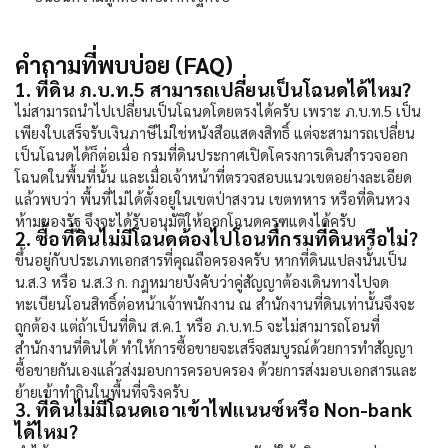
คำถามที่พบบ่อย (FAQ)
1. ที่ดิน ภ.บ.ท.5 สามารถเปลี่ยนเป็นโฉนดได้ไหม?
ไม่สามารถนำไปเปลี่ยนเป็นโฉนดโดยตรงได้ครับ เพราะ ภ.บ.ท.5 เป็น
เพียงใบเสร็จรับเงินภาษีไม่ใช่หนังสือแสดงสิทธิ์ แต่จะสามารถเปลี่ยน
เป็นโฉนดได้ก็ต่อเมื่อ กรมที่ดินประกาศเปิดโครงการเดินสำรวจออก
โฉนดในพื้นที่นั้น และเมื่อเจ้าหน้าที่ตรวจสอบแนวเขตอย่างละเอียด
แล้วพบว่า พื้นที่ไม่ได้ตั้งอยู่ในเขตป่าสงวน เขตทหาร หรือที่ดินหวง
ห้ามของรัฐ จึงจะได้รับอนุมัติให้ออกโฉนดครุฑแดงได้ครับ
2. ซื้อที่ดินไม่มีโฉนดต้องไปโอนที่กรมที่ดินหรือไม่?
ขึ้นอยู่กับประเภทเอกสารที่คุณถือครองครับ หากที่ดินแปลงนั้นเป็น
น.ส.3 หรือ น.ส.3 ก. กฎหมายบังคับว่าคู่สัญญาต้องเดินทางไปจด
ทะเบียนโอนสิทธิ์ต่อหน้าเจ้าพนักงาน ณ สำนักงานที่ดินเท่านั้นจึงจะ
ถูกต้อง แต่ถ้าเป็นที่ดิน ส.ค.1 หรือ ภ.บ.ท.5 จะไม่สามารถโอนที่
สำนักงานที่ดินได้ ทำให้การซื้อขายจะเสร็จสมบูรณ์ด้วยการทำสัญญา
ซื้อขายกันเองแล้วส่งมอบการครอบครอง ด้วยการส่งมอบเอกสารและ
ย้ายเข้าทำกินในพื้นที่จริงครับ
3. ที่ดินไม่มีโฉนดเอาเข้าไฟแนนซ์หรือ Non-bank
ได้ไหม?