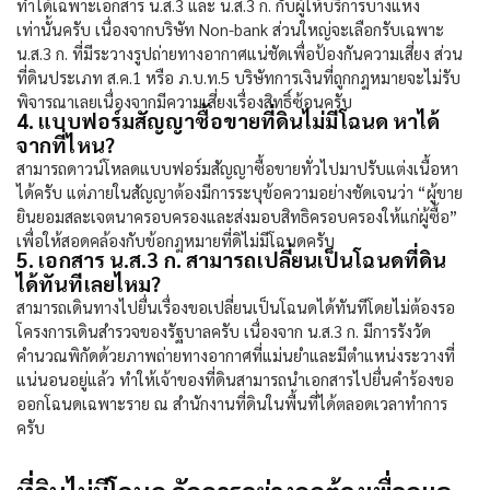
ทำได้เฉพาะเอกสาร น.ส.3 และ น.ส.3 ก. กับผู้ให้บริการบางแห่ง
เท่านั้นครับ เนื่องจากบริษัท Non-bank ส่วนใหญ่จะเลือกรับเฉพาะ
น.ส.3 ก. ที่มีระวางรูปถ่ายทางอากาศแน่ชัดเพื่อป้องกันความเสี่ยง ส่วน
ที่ดินประเภท ส.ค.1 หรือ ภ.บ.ท.5 บริษัทการเงินที่ถูกกฎหมายจะไม่รับ
พิจารณาเลยเนื่องจากมีความเสี่ยงเรื่องสิทธิ์ซ้อนครับ
4. แบบฟอร์มสัญญาซื้อขายที่ดินไม่มีโฉนด หาได้
จากที่ไหน?
สามารถดาวน์โหลดแบบฟอร์มสัญญาซื้อขายทั่วไปมาปรับแต่งเนื้อหา
ได้ครับ แต่ภายในสัญญาต้องมีการระบุข้อความอย่างชัดเจนว่า “ผู้ขาย
ยินยอมสละเจตนาครอบครองและส่งมอบสิทธิครอบครองให้แก่ผู้ซื้อ”
เพื่อให้สอดคล้องกับข้อกฎหมายที่ดิไม่มีโฉนดครับ
5. เอกสาร น.ส.3 ก. สามารถเปลี่ยนเป็นโฉนดที่ดิน
ได้ทันทีเลยไหม?
สามารถเดินทางไปยื่นเรื่องขอเปลี่ยนเป็นโฉนดได้ทันทีโดยไม่ต้องรอ
โครงการเดินสำรวจของรัฐบาลครับ เนื่องจาก น.ส.3 ก. มีการรังวัด
คำนวณพิกัดด้วยภาพถ่ายทางอากาศที่แม่นยำและมีตำแหน่งระวางที่
แน่นอนอยู่แล้ว ทำให้เจ้าของที่ดินสามารถนำเอกสารไปยื่นคำร้องขอ
ออกโฉนดเฉพาะราย ณ สำนักงานที่ดินในพื้นที่ได้ตลอดเวลาทำการ
ครับ