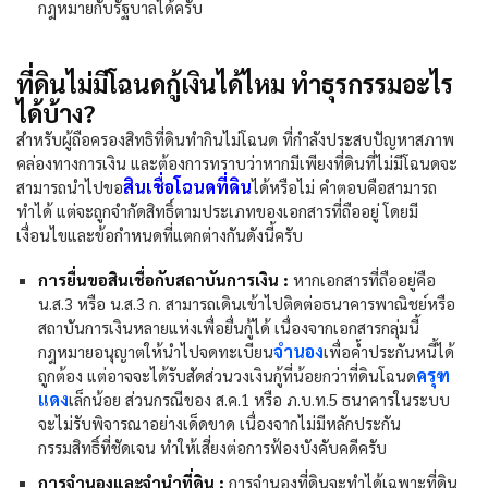
กฎหมายกับรัฐบาลได้ครับ
ที่ดินไม่มีโฉนดกู้เงินได้ไหม ทำธุรกรรมอะไร
ได้บ้าง?
สำหรับผู้ถือครองสิทธิที่ดินทำกินไม่โฉนด ที่กำลังประสบปัญหาสภาพ
คล่องทางการเงิน และต้องการทราบว่าหากมีเพียงที่ดินที่ไม่มีโฉนดจะ
สินเชื่อโฉนดที่ดิน
สามารถนำไปขอ
ได้หรือไม่ คำตอบคือสามารถ
ทำได้ แต่จะถูกจำกัดสิทธิ์ตามประเภทของเอกสารที่ถืออยู่ โดยมี
เงื่อนไขและข้อกำหนดที่แตกต่างกันดังนี้ครับ
การยื่นขอสินเชื่อกับสถาบันการเงิน :
หากเอกสารที่ถืออยู่คือ
น.ส.3 หรือ น.ส.3 ก. สามารถเดินเข้าไปติดต่อธนาคารพาณิชย์หรือ
สถาบันการเงินหลายแห่งเพื่อยื่นกู้ได้ เนื่องจากเอกสารกลุ่มนี้
จำนอง
กฎหมายอนุญาตให้นำไปจดทะเบียน
เพื่อค้ำประกันหนี้ได้
ครุฑ
ถูกต้อง แต่อาจจะได้รับสัดส่วนวงเงินกู้ที่น้อยกว่าที่ดินโฉนด
แดง
เล็กน้อย ส่วนกรณีของ ส.ค.1 หรือ ภ.บ.ท.5 ธนาคารในระบบ
จะไม่รับพิจารณาอย่างเด็ดขาด เนื่องจากไม่มีหลักประกัน
กรรมสิทธิ์ที่ชัดเจน ทำให้เสี่ยงต่อการฟ้องบังคับคดีครับ
การจำนองและจำนำที่ดิน :
การจำนองที่ดินจะทำได้เฉพาะที่ดิน