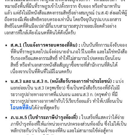
หมายถึงพื้นที่ผืนที่ราษฎรเข้าไปตั้งรกราก จับจอง หรือทำมาหากิน
แล้ว แต่ยังไม่มีหนังสือแสดงกรรมสิทธิ์อย่างสมบูรณ์ (น.ส.4) ส่งผลให้ผู้
ถือครองมีเพียงสิทธิครอบครองเท่านั้น โดยปัจจุบันรูปแบบเอกสาร
สิทธิโฉนดที่ดินมือเปล่ามีกี่แบบสามารถสรุปรายละเอียดตัวอย่าง
เอกสารที่ใกล้เคียงโฉนดที่ดินได้ดังนี้ครับ
ส.ค.1 (ใบแจ้งการครอบครองที่ดิน) :
เป็นบันทึกการแจ้งจับจอง
ที่ดินที่ราษฎรเคยไปแจ้งต่อนายอำเภอไว้ในอดีต และไม่ใช่หนังสือ
รับรองหรือแสดงกรรมสิทธิ์ ทำให้ไม่สามารถไปจดทะเบียนโอน
สิทธิ์ หรือทำเอกสารหนังสือสัญญาซื้อขายที่สำนักงานที่ดินได้
เนื่องจากเป็นที่ดินที่ไม่มีโฉนดครับ
น.ส.3 และ น.ส.3 ก. (หนังสือรับรองการทำประโยชน์) :
แบ่ง
แยกย่อยเป็น น.ส.3 (ครุฑเขียว) ซึ่งเป็นหนังสือรับรองที่ยังไม่มี
ระวางรูปถ่ายทางอากาศที่แน่นอน และน.ส.3 ก. (ครุฑดำ) ที่มี
ระวางรูปถ่ายทางอากาศกำกับไว้เรียบร้อยแล้ว ทำให้เปลี่ยนเป็น
โฉนดที่ดิน
ได้ง่ายที่สุดครับ
ภ.บ.ท.5 (ใบชำระภาษีบำรุงท้องที่) :
ใบเสร็จที่แสดงว่าได้จ่าย
ภาษีบำรุงท้องที่ให้แก่หน่วยงานปกครองส่วนท้องถิ่น ซึ่งไม่ได้เป็น
หลักประกันว่าเป็นเจ้าของที่ดิน และไม่สามารถใช้ต่อสู้ทาง