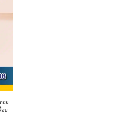
าเทอม
ื่อน