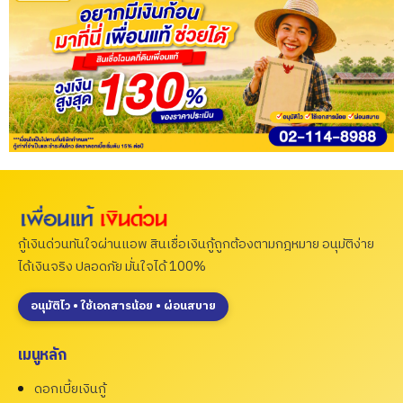
กู้เงินด่วนทันใจผ่านแอพ สินเชื่อเงินกู้ถูกต้องตามกฎหมาย อนุมัติง่าย
ได้เงินจริง ปลอดภัย มั่นใจได้ 100%
อนุมัติไว • ใช้เอกสารน้อย • ผ่อนสบาย
เมนูหลัก
ดอกเบี้ยเงินกู้