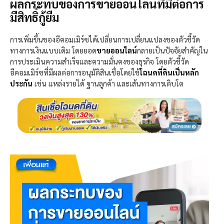
ผลกระทบของการขายออนไลน์ที่มีต่อการ
มีสิทธิ์กู้ยืม
การเพิ่มขึ้นของอีคอมเมิร์ซได้เปลี่ยนการเปลี่ยนแปลงของตัวชี้วัด
ทางการเงินแบบเดิม โดยยอด
ขายออนไลน์
กลายเป็นปัจจัยสำคัญใน
การประเมินความสำเร็จและความมั่นคงของธุรกิจ
โดย
ตัวชี้
วั
ด
อีคอมเมิร์ซ
ที่มีผลต่อการอนุมัติสินเชื่อ
โดยใช้
โฉนดที่ดินเป็นหลัก
ประกัน
เช่น แหล่งรายได้ ฐานลูกค้า และเส้นทางการเติบโต