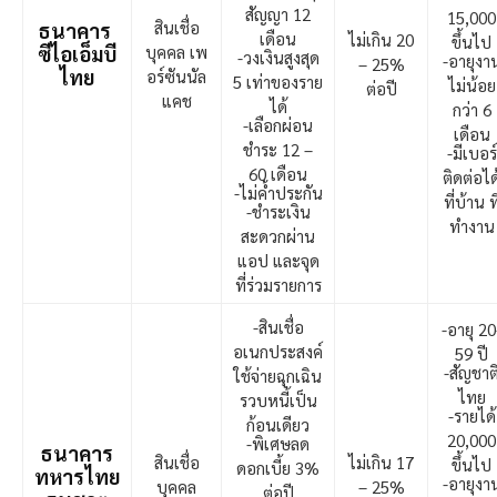
สัญญา 12
15,000
สินเชื่อ
ธนาคาร
เดือน
ไม่เกิน 20
ขึ้นไป
ซีไอเอ็มบี
บุคคล เพ
-วงเงินสูงสุด
-อายุงา
– 25%
ไทย
อร์ซันนัล
5 เท่าของราย
ไม่น้อย
ต่อปี
แคช
ได้
กว่า 6
-เลือกผ่อน
เดือน
ชำระ 12 –
-มีเบอร์
60 เดือน
ติดต่อได
-ไม่ค้ำประกัน
ที่บ้าน ที
-ชำระเงิน
ทำงาน
สะดวกผ่าน
แอป และจุด
ที่ร่วมรายการ
-สินเชื่อ
-อายุ 20
อเนกประสงค์
59 ปี
-สัญชาต
ใช้จ่ายฉุกเฉิน
ไทย
รวบหนี้เป็น
-รายได้
ก้อนเดียว
20,000
-พิเศษลด
ธนาคาร
สินเชื่อ
ไม่เกิน 17
ขึ้นไป
ดอกเบี้ย 3%
ทหารไทย
-อายุงา
บุคคล
– 25%
ต่อปี