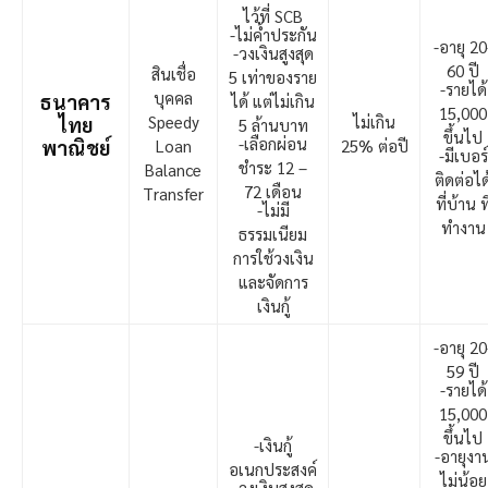
ไว้ที่ SCB
-ไม่ค้ำประกัน
-อายุ 20
-วงเงินสูงสุด
60 ปี
สินเชื่อ
5 เท่าของราย
-รายได้
บุคคล
ธนาคาร
ได้ แต่ไม่เกิน
15,000
Speedy
ไม่เกิน
ไทย
5 ล้านบาท
ขึ้นไป
-เลือกผ่อน
พาณิชย์
Loan
25% ต่อปี
-มีเบอร์
ชำระ 12 –
Balance
ติดต่อได
72 เดือน
Transfer
ที่บ้าน ที
-ไม่มี
ทำงาน
ธรรมเนียม
การใช้วงเงิน
และจัดการ
เงินกู้
-อายุ 20
59 ปี
-รายได้
15,000
ขึ้นไป
-เงินกู้
-อายุงา
อเนกประสงค์
ไม่น้อย
-วงเงินสูงสุด