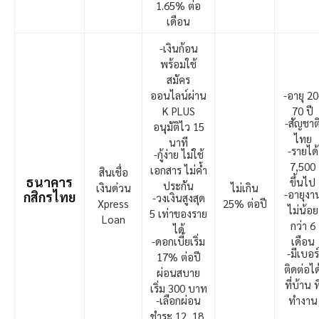
1.65% ต่อ
เดือน
-เงินก้อน
พร้อมใช้
สมัคร
ออนไลน์ผ่าน
-อายุ 20
K PLUS
70 ปี
-สัญชาต
อนุมัติไว 15
ไทย
นาที
-รายได้
-กู้ง่าย ไม่ใช้
7,500
เอกสาร ไม่ค้ำ
สินเชื่อ
ธนาคาร
ขึ้นไป
ประกัน
เงินด่วน
ไม่เกิน
-อายุงา
กสิกรไทย
-วงเงินสูงสุด
Xpress
25% ต่อปี
ไม่น้อย
5 เท่าของราย
Loan
กว่า 6
ได้
-ดอกเบี้ยเริ่ม
เดือน
-มีเบอร์
17% ต่อปี
ติดต่อได
ผ่อนสบาย
ที่บ้าน ที
เริ่ม 300 บาท
-เลือกผ่อน
ทำงาน
ชำระ 12, 18,