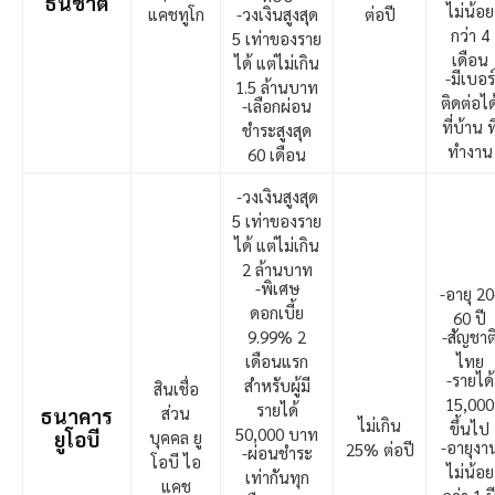
ธนชาต
ไม่น้อย
แคชทูโก
-วงเงินสูงสุด
ต่อปี
กว่า 4
5 เท่าของราย
เดือน
ได้ แต่ไม่เกิน
-มีเบอร์
1.5 ล้านบาท
ติดต่อได
-เลือกผ่อน
ที่บ้าน ที
ชำระสูงสุด
ทำงาน
60 เดือน
-วงเงินสูงสุด
5 เท่าของราย
ได้ แต่ไม่เกิน
2 ล้านบาท
-พิเศษ
-อายุ 20
ดอกเบี้ย
60 ปี
9.99% 2
-สัญชาต
เดือนแรก
ไทย
-รายได้
สำหรับผู้มี
สินเชื่อ
15,000
รายได้
ส่วน
ธนาคาร
ไม่เกิน
ขึ้นไป
50,000 บาท
ยูโอบี
บุคคล ยู
-อายุงา
25% ต่อปี
-ผ่อนชำระ
โอบี ไอ
ไม่น้อย
เท่ากันทุก
แคช