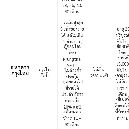
24, 36, 48,
60 เดือน
-วงเงินสูงสุด
5 เท่าของราย
-อายุ 2
ได้ แต่ไม่เกิน
บริบูรณ
1 ล้านบาท
ขึ้นไป
-กู้ออนไลน์
-สัญชาต
ผ่าน
ไทย
-รายได้
Krungthai
15,000
NEXT
ธนาคาร
กรุงไทย
ไม่เกิน
-ไม่ต้องค้ำ
ขึ้นไป
กรุงไทย
-อายุงา
ใจป้ำ
25% ต่อปี
ประกัน
-บุคคลทั่วไป
ไม่น้อย
มีรายได้
กว่า 4
ประจำ อัตรา
เดือน
-มีเบอร์
ดอกเบี้ย
ติดต่อได
20% ต่อปี
-เลือกผ่อน
ที่บ้าน ที
ชำระ 12 –
ทำงาน
60 เดือน