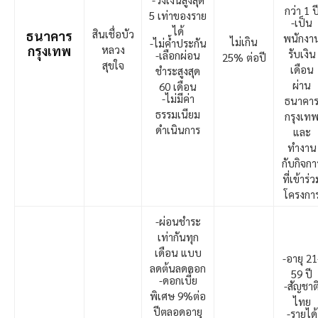
กว่า 1 ป
5 เท่าของราย
-เป็น
ได้
สินเชื่อบัว
ธนาคาร
พนักงา
ไม่เกิน
-ไม่ค้ำประกัน
กรุงเทพ
หลวง
รับเงิน
-เลือกผ่อน
25% ต่อปี
สุขใจ
เดือน
ชำระสูงสุด
ผ่าน
60 เดือน
-ไม่มีค่า
ธนาคา
ธรรมเนียม
กรุงเท
ดำเนินการ
และ
ทำงาน
กับกิจกา
ที่เข้าร่ว
โครงกา
-ผ่อนชำระ
เท่ากันทุก
เดือน แบบ
-อายุ 21
ลดต้นลดดอก
59 ปี
-ดอกเบี้ย
-สัญชาต
พิเศษ 9%ต่อ
ไทย
ปีตลอดอายุ
-รายได้