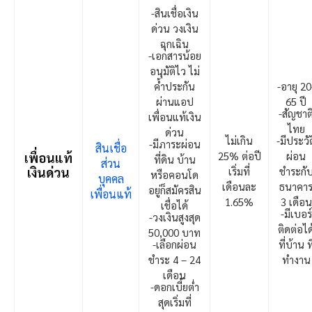
-สินเชื่อเงิน
ด่วน วงเงิน
ฉุกเฉิน
-เอกสารน้อย
อนุมัติไว ไม่
ค้ำประกัน
-อายุ 20
ผ่านแอป
65 ปี
-สัญชาต
เพื่อนแท้เงิน
ไทย
ด่วน
ไม่เกิน
-มีประวัต
-มีภาระผ่อน
สินเชื่อ
25% ต่อปี
ผ่อน
เพื่อนแท้
ที่ดิน บ้าน
ส่วน
เงินด่วน
เริ่มที่
ชำระกั
หรือคอนโด
บุคคล
เดือนละ
ธนาคา
อยู่ก็สมัครสิน
เพื่อนแท้
1.65%
3 เดือน
เชื่อได้
-มีเบอร์
-วงเงินสูงสุด
ติดต่อได
50,000 บาท
-เลือกผ่อน
ที่บ้าน ที
ชำระ 4 – 24
ทำงาน
เดือน
-ดอกเบี้ยต่ำ
สุดเริ่มที่