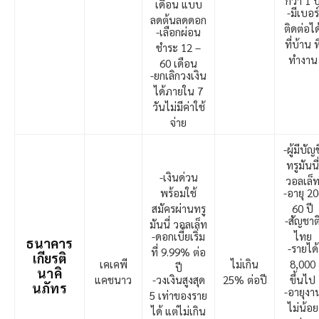
กว่า 1 ป
เดือน แบบ
-มีเบอร์
ลดต้นลดดอก
ติดต่อได
-เลือกผ่อน
ที่บ้าน ที
ชำระ 12 –
ทำงาน
60 เดือน
-ยกเลิกวงเงิน
ได้ภายใน 7
วันไม่มีค่าใช้
จ่าย
-ผู้มีบัญช
ทรูมันนี่
-เงินด่วน
วอลเล็
พร้อมใช้
-อายุ 20
สมัครผ่านทรู
60 ปี
-สัญชาต
มันนี่ วอลเล็ท
-ดอกเบี้ยเริ่ม
ไทย
ธนาคาร
-รายได้
ที่ 9.99% ต่อ
เกียรติ
เคเคพี
ไม่เกิน
8,000
ปี
นาคิ
แคชนาว
-วงเงินสูงสุด
25% ต่อปี
ขึ้นไป
นภัทร
-อายุงา
5 เท่าของราย
ไม่น้อย
ได้ แต่ไม่เกิน