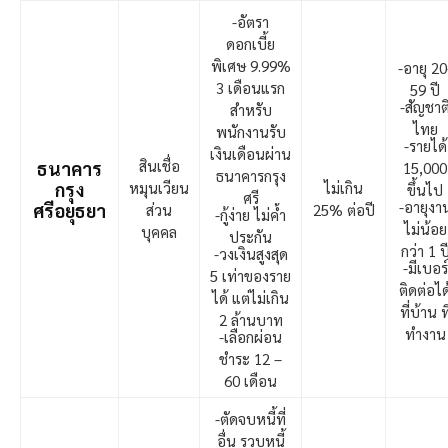
-อัตรา
ดอกเบี้ย
พิเศษ 9.99%
-อายุ 20
3 เดือนแรก
59 ปี
-สัญชาต
สำหรับ
ไทย
พนักงานรับ
-รายได้
เงินเดือนผ่าน
สินเชื่อ
ธนาคาร
15,000
ธนาคารกรุง
กรุง
หมุนเวียน
ไม่เกิน
ขึ้นไป
ศรี
-อายุงา
ศรีอยุธยา
ส่วน
25% ต่อปี
-กู้ง่าย ไม่ค้ำ
ไม่น้อย
บุคคล
ประกัน
กว่า 1 ป
-วงเงินสูงสุด
-มีเบอร์
5 เท่าของราย
ติดต่อได
ได้ แต่ไม่เกิน
ที่บ้าน ที
2 ล้านบาท
ทำงาน
-เลือกผ่อน
ชำระ 12 –
60 เดือน
-ตัดจบหนี้ที่
อื่น รวบหนี้