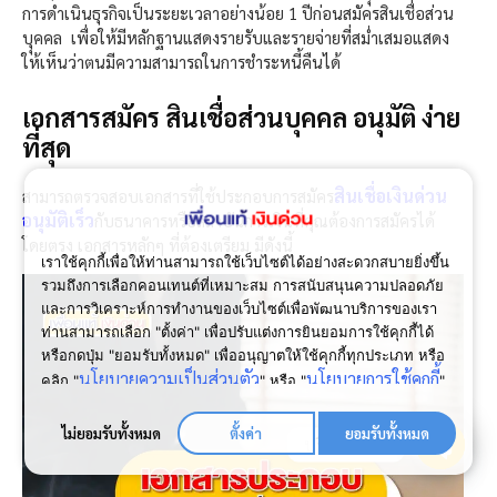
การดำเนินธุรกิจเป็นระยะเวลาอย่างน้อย 1 ปีก่อนสมัครสินเชื่อส่วน
บุุคคล เพื่อให้มีหลักฐานแสดงรายรับและรายจ่ายที่สม่ำเสมอแสดง
ให้เห็นว่าตนมีความสามารถในการชำระหนี้คืนได้
เอกสารสมัคร สินเชื่อส่วนบุคคล อนุมัติ ง่าย
ที่สุด
สินเชื่อเงินด่วน
สามารถตรวจสอบเอกสารที่ใช้ประกอบการสมัคร
อนุมัติเร็ว
กับธนาคารหรือสถาบันการเงินที่คุณต้องการสมัครได้
โดยตรง เอกสารหลักๆ ที่ต้องเตรียม มีดังนี้
เราใช้คุกกี้เพื่อให้ท่านสามารถใช้เว็บไซต์ได้อย่างสะดวกสบายยิ่งขึ้น
รวมถึงการเลือกคอนเทนต์ที่เหมาะสม การสนับสนุนความปลอดภัย
และการวิเคราะห์การทำงานของเว็บไซต์เพื่อพัฒนาบริการของเรา
ท่านสามารถเลือก "ตั้งค่า" เพื่อปรับแต่งการยินยอมการใช้คุกกี้ได้
หรือกดปุ่ม "ยอมรับทั้งหมด" เพื่ออนุญาตให้ใช้คุกกี้ทุกประเภท
หรือ
นโยบายความเป็นส่วนตัว
นโยบายการใช้คุกกี้
คลิก "
" หรือ "
"
เพื่อดูเพิ่มเติม
ไม่ยอมรับทั้งหมด
ตั้งค่า
ยอมรับทั้งหมด
ปรึกษาเรา
Open