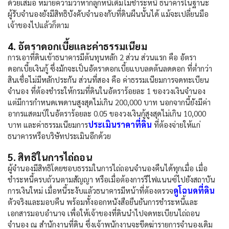
ด้วยเสมอ หมายความว่าหากลูกหนี้เดิมไม่ชำระหนี้ ธนาคารในฐานะ
ผู้รับจำนองยังมีสิทธิบังคับจำนองกับที่ดินผืนนั้นได้ แม้จะเปลี่ยนมือ
เจ้าของไปแล้วก็ตาม
4. อัตราดอกเบี้ยและค่าธรรมเนียม
การเอาที่ดินเข้าธนาคารมีต้นทุนหลัก 2 ส่วน ส่วนแรก คือ อัตรา
ดอกเบี้ยเงินกู้ ซึ่งมักจะเป็นอัตราดอกเบี้ยแบบลดต้นลดดอก ที่ต่ำกว่า
สินเชื่อไม่มีหลักประกัน ส่วนที่สอง คือ ค่าธรรมเนียมการจดทะเบียน
จำนอง ที่ต้องชำระให้กรมที่ดินในอัตราร้อยละ 1 ของวงเงินจำนอง
แต่มีการกำหนดเพดานสูงสุดไม่เกิน 200,000 บาท นอกจากนี้ยังมีค่า
อากรแสตมป์ในอัตราร้อยละ 0.05 ของวงเงินกู้สูงสุดไม่เกิน 10,000
ประเมินราคาที่ดิน
บาท และค่าธรรมเนียมการ
ที่ต้องจ่ายให้แก่
ธนาคารหรือบริษัทประเมินอีกด้วย
5. สิทธิในการไถ่ถอน
ผู้จำนองมีสิทธิโดยชอบธรรมในการไถ่ถอนจำนองคืนได้ทุกเมื่อ เมื่อ
ชำระหนี้ครบถ้วนตามสัญญา หรือเมื่อต้องการรีไฟแนนซ์ไปยังสถาบัน
ดูโฉนดที่ดิน
การเงินใหม่ เมื่อหนี้ระงับแล้วธนาคารมีหน้าที่ต้องตรวจ
ตัวจริงและมอบคืน พร้อมทั้งออกหนังสือยืนยันการชำระหนี้และ
เอกสารมอบอำนาจ เพื่อให้เจ้าของที่ดินนำไปจดทะเบียนไถ่ถอน
จำนอง ณ สำนักงานที่ดิน ซึ่งเจ้าพนักงานจะขีดฆ่ารายการจำนองเดิม