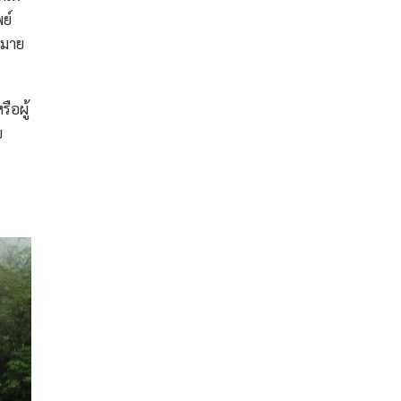
ย์
หมาย
ือผู้
บ