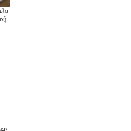
ยนใน
กู้
ไหม?