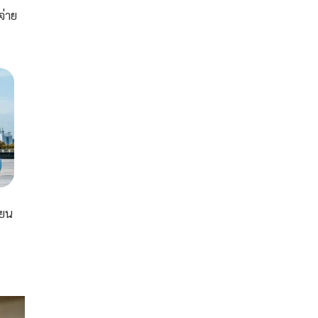
จ่าย
ียน