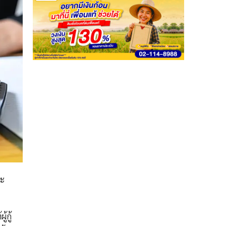
จะ
้กู้