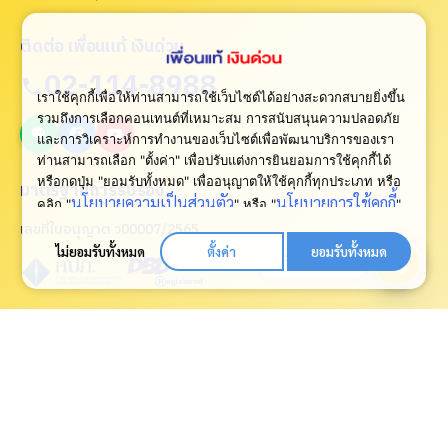
ติดต่อ เพื่อนแท้ เงินด่วน
02-114-8988
เราใช้คุกกี้เพื่อให้ท่านสามารถใช้เว็บไซต์ได้อย่างสะดวกสบายยิ่งขึ้น
รวมถึงการเลือกคอนเทนต์ที่เหมาะสม การสนับสนุนความปลอดภัย
และการวิเคราะห์การทำงานของเว็บไซต์เพื่อพัฒนาบริการของเรา
ท่านสามารถเลือก "ตั้งค่า" เพื่อปรับแต่งการยินยอมการใช้คุกกี้ได้
หรือกดปุ่ม "ยอมรับทั้งหมด" เพื่ออนุญาตให้ใช้คุกกี้ทุกประเภท
หรือ
มาตรฐานการรับรอง
นโยบายความเป็นส่วนตัว
นโยบายการใช้คุกกี้
คลิก "
" หรือ "
"
เพื่อดูเพิ่มเติม
เลขที่ใบอนุญาต ว00007/2565
ไม่ยอมรับทั้งหมด
ตั้งค่า
ยอมรับทั้งหมด
ปรึกษาเรา
Open
chaty
กู้เงินด่วนทันใจผ่านแอพ