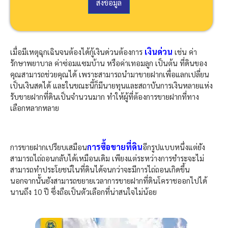
บ
ส่งข้อมูล
อ
ร์
โ
ท
เงินด่วน
เมื่อมีเหตุฉุกเฉินจนต้องได้กู้เงินด่วนต้องการ
ร
เช่น ค่า
ติ
รักษาพยาบาล ค่าซ่อมแซมบ้าน หรือค่าเทอมลูก เป็นต้น ที่ดินของ
ด
คุณสามารถช่วยคุณได้ เพราะสามารถนำมาขายฝากเพื่อแลกเปลี่ยน
ต่
เป็นเงินสดได้ และในขณะนี้ก็มีนายทุนและสถาบันการเงินหลายแห่ง
อ
รับขายฝากที่ดินเป็นจำนวนมาก ทำให้ผู้ที่ต้องการขายฝากที่ทาง
ก
เลือกหลากหลาย
ลั
บ
การซื้อขายที่ดิน
การขายฝากเปรียบเสมือน
อีกรูปแบบหนึ่งแต่ยัง
สามารถไถ่ถอนกลับได้เหมือนเดิม เพียงแต่ระหว่างการชำระจะไม่
สามารถทำประโยชน์ในที่ดินได้จนกว่าจะมีการไถ่ถอนเกิดขึ้น
นอกจากนั้นยังสามารถขยายเวลาการขายฝากที่ดินโคราชออกไปได้
นานถึง 10 ปี ซึ่งถือเป็นตัวเลือกที่น่าสนใจไม่น้อย