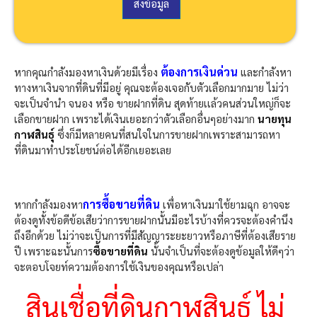
เ
ส่งข้อมูล
บ
อ
ร์
โ
ต้องการเงินด่วน
หากคุณกำลังมองหาเงินด้วยมีเรื่อง
ท
และกำลังหา
ร
ทางหาเงินจากที่ดินที่มีอยู่ คุณจะต้องเจอกับตัวเลือกมากมาย ไม่ว่า
ติ
จะเป็นจำนำ จนอง หรือ ขายฝากที่ดิน สุดท้ายเเล้วคนส่วนใหญ่ก็จะ
ด
เลือกขายฝาก เพราะได้เงินเยอะกว่าตัวเลือกอื่นๆอย่างมาก
นายทุน
ต่
กาฬสินธุ์
ซึ่งก็มีหลายคนที่สนใจในการขายฝากเพราะสามารถหา
อ
ที่ดินมาทำประโยชน์ต่อได้อีกเยอะเลย
ก
ลั
บ
การซื้อขายที่ดิน
หากกำลังมองหา
เพื่อหาเงินมาใช้ยามฉุก อาจจะ
ต้องดูทั้งข้อดีข้อเสียว่าการขายฝากนั้นมีอะไรบ้างที่ควรจะต้องคำนึง
ถึงอีกด้วย ไม่ว่าจะเป็นการที่มีสัญญาระยะยาวหรือภาษีที่ต้องเสียราย
ปี เพราะฉะนั้นการ
ซื้อขายที่ดิน
นั้นจำเป็นที่จะต้องดูข้อมูลให้ดีๆว่า
จะตอบโจยท์ความต้องการใช้เงินของคุณหรือเปล่า
สินเชื่อที่ดินกาฬสินธุ์ ไม่