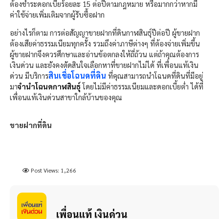
ต้องชำระดอกเบี้ยร้อยละ 15 ต่อปีตามกฎหมาย หรือมากกว่าหากมี
ค่าใช้จ่ายเพิ่มเติมจากผู้รับซื้อฝาก
อย่างไรก็ตาม การต่อสัญญาขายฝากที่ดินกาฬสินธุ์ปีต่อปี ผู้ขายฝาก
ต้องเสียค่าธรรมเนียมทุกครั้ง รวมถึงค่าภาษีต่างๆ ที่ต้องจ่ายเพิ่มขึ้น
ผู้ขายฝากจึงควรศึกษาและอ่านข้อตกลงให้ถี่ถ้วน แต่ถ้าคุณต้องการ
เงินด่วน และยังคงตัดสินใจเลือกหาที่ขายฝากไม่ได้ ที่เพื่อนแท้เงิน
สินเชื่อโฉนดที่ดิน
ด่วน มีบริการ
ที่คุณสามารถนำโฉนดที่ดินที่มีอยู่
มา
จำนำโฉนดกาฬสินธุ์
โดยไม่มีค่าธรรมเนียมและดอกเบี้ยต่ำ ได้ที่
เพื่อนแท้เงินด่วนสาขาใกล้บ้านของคุณ
ขายฝากที่ดิน
Post Views:
1,266
เพื่อนแท้ เงินด่วน