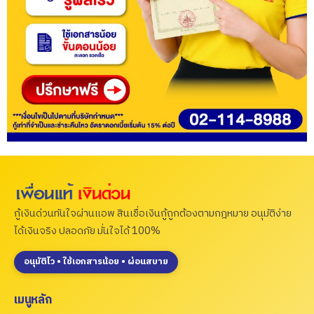
กู้เงินด่วนทันใจผ่านแอพ สินเชื่อเงินกู้ถูกต้องตามกฎหมาย อนุมัติง่าย
ได้เงินจริง ปลอดภัย มั่นใจได้ 100%
อนุมัติไว • ใช้เอกสารน้อย • ผ่อนสบาย
เมนูหลัก