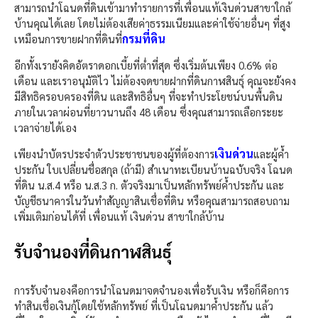
สามารถนำโฉนดที่ดินเข้ามาทำรายการที่เพื่อนแท้เงินด่วนสาขาใกล้
บ้านคุณได้เลย โดยไม่ต้องเสียค่าธรรมเนียมและค่าใช้จ่ายอื่นๆ ที่สูง
กรมที่ดิน
เหมือนการขายฝากที่ดินที่
อีกทั้งเรายังคิดอัตราดอกเบี้ยที่ต่ำที่สุด ซึ่งเริ่มต้นเพียง 0.6% ต่อ
เดือน และเราอนุมัติไว ไม่ต้องจดขายฝากที่ดินกาฬสินธุ์ คุณจะยังคง
มีสิทธิครอบครองที่ดิน และสิทธิอื่นๆ ที่จะทำประโยชน์บนพื้นดิน
ภายในเวลาผ่อนที่ยาวนานถึง 48 เดือน ซึ่งคุณสามารถเลือกระยะ
เวลาจ่ายได้เอง
เงินด่วน
เพียงนำบัตรประจำตัวประชาชนของผู้ที่ต้องการ
และผู้ค้ำ
ประกัน ใบเปลี่ยนชื่อสกุล (ถ้ามี) สำเนาทะเบียนบ้านฉบับจริง โฉนด
ที่ดิน น.ส.4 หรือ น.ส.3 ก. ตัวจริงมาเป็นหลักทรัพย์ค้ำประกัน และ
บัญชีธนาคารในวันทำสัญญาสินเชื่อที่ดิน หรือคุณสามารถสอบถาม
เพิ่มเติมก่อนได้ที่ เพื่อนแท้ เงินด่วน สาขาใกล้บ้าน
รับจำนองที่ดินกาฬสินธุ์
การรับจำนองคือการนำโฉนดมาจดจำนองเพื่อรับเงิน หรือก็คือการ
ทำสินเชื่อเงินกู้โดยใช้หลักทรัพย์ ที่เป็นโฉนดมาค้ำประกัน แล้ว