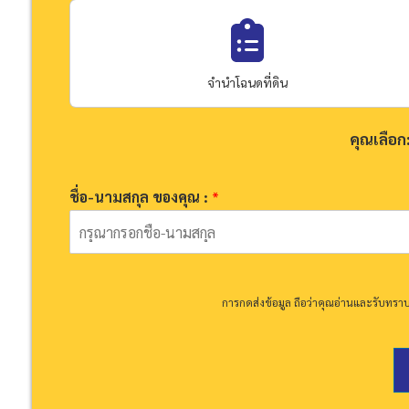
จำนำโฉนดที่ดิน
คุณเลือก
ชื่อ-นามสกุล ของคุณ :
*
การกดส่งข้อมูล ถือว่าคุณอ่านและรับทรา
ชื่
อ
-
น
า